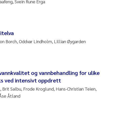
Faafeng, Svein Rune Erga
sanne Claudia Schneider
ilip Wallhead
ra Calabrese
itelva
e-Kristian Hess-Erga
on Borch, Oddvar Lindholm, Lillian Øygarden
roline Mengeot
ulo Mira Fernandes
vannkvalitet og vannbehandling for ulike
biana Gomez Crespo
aks ved intensivt oppdrett
 Brit Salbu, Frode Kroglund, Hans-Christian Teien,
ri Austnes
 Åse Åtland
ura Friedrich