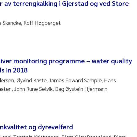
 av terrengkalking i Gjerstad og ved Store
ar Brænden
em Chand
te Skancke, Rolf Høgberget
ling Aarhus Bratsberg
san Skogtvedt Røed
iver monitoring programme – water quality
dyan Esam Ghareeb
s in 2018
dersen, Øyvind Kaste, James Edward Sample, Hans
oukje Maria Platjouw
aaten, John Rune Selvik, Dag Øystein Hjermann
ianne Dunthorn Egge
leen de Wit
nkvalitet og dyrevelferd
nche Eikrem
land, Torstein Kristensen, Bjørn Olav Rosseland, Bjørn