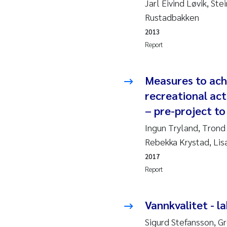
Jarl Eivind Løvik, Ste
Rustadbakken
So
2013
Si
Report
Th
Measures to ach
recreational act
På
– pre-project to
Me
Ingun Tryland, Tron
Rebekka Krystad, Lis
El
2017
Report
El
Ai
Vannkvalitet - la
Sigurd Stefansson, Gr
Ca