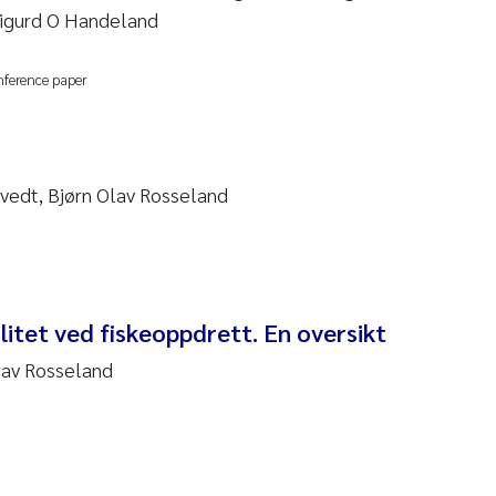
Sigurd O Handeland
am David Lillicrap
nference paper
henafi Seifu Gragne
le Økelsrud
tvedt, Bjørn Olav Rosseland
n-Erik Thrane
a Catarina Almeida
itet ved fiskeoppdrett. En oversikt
v Bente Skancke
lav Rosseland
dré Staalstrøm
linda Valdecanas