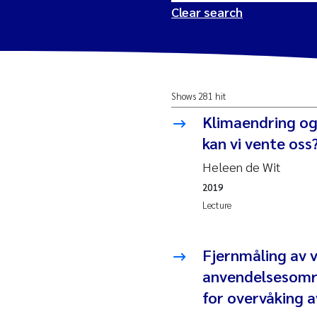
Clear search
2026
Tr
Shows 281 hit
2025
Am
Klimaendring og 
2024
Ås
kan vi vente oss
Heleen de Wit
2023
Tr
2019
Lecture
2022
Ja
2021
Si
Fjernmåling av v
Reset
anvendelsesområ
2020
Jo
for overvåking a