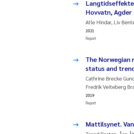
Langtidseffekter
Ro
Hovvatn, Agder
Pr
Atle Hindar, Liv Ben
2021
Er
Report
Su
The Norwegian r
Me
status and trend
Cathrine Brecke Gun
Fr
Fredrik Veiteberg Br
El
2019
Report
He
Mattilsynet. Van
We
Trond Rosten, Åse Åt