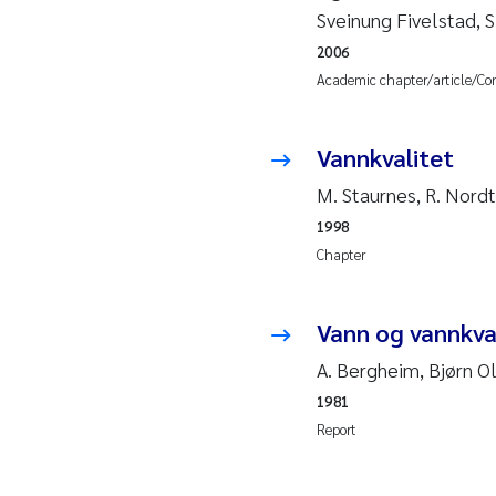
Sveinung Fivelstad, 
2006
Ad
Academic chapter/article/Co
As
Vannkvalitet
As
M. Staurnes, R. Nord
Ja
1998
Chapter
An
Vann og vannkval
Li
A. Bergheim, Bjørn O
An
1981
Report
Be