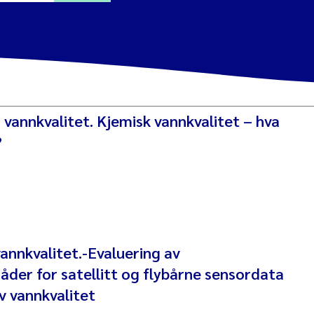
ine Dale
y Lusher
vannkvalitet. Kjemisk vannkvalitet – hva
e Åtland
?
ine Bekkby
nnicke Moe
grid Haande
annkvalitet.-Evaluering av
Reset
der for satellitt og flybårne sensordata
hnny Håll
v vannkvalitet