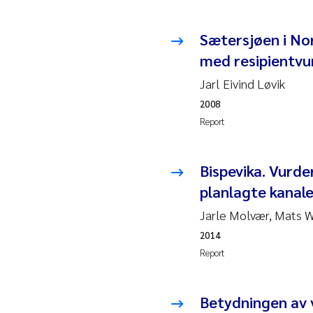
2010
Jo
Sætersjøen i No
2009
El
med resipientvu
2008
El
Jarl Eivind Løvik
2008
2007
Be
Report
2006
Ni
Bispevika. Vurde
planlagte kanal
2005
St
Jarle Molvær, Mats 
Ma
2014
Report
Bi
He
Betydningen av 