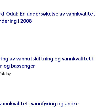
anna Lynn Kemp
rd-Odal: En undersøkelse av vannkvalitet
izaveta Protsenko
rdering i 2008
i Rinde
noit Olivier Demars
cholas Roden
ring av vannutskiftning og vannkvalitet i
er og bassenger
ephanie Delacroix
Walday
ia Røst Kile
rger Skjelbred
ge Gundersen
vannkvalitet, vannføring og andre