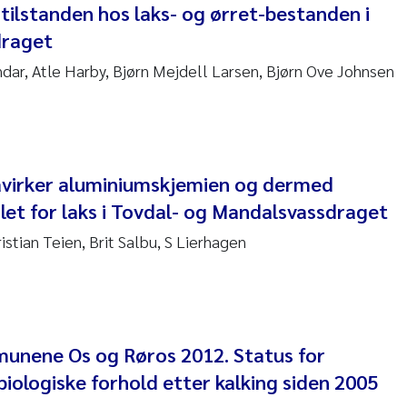
 tilstanden hos laks- og ørret-bestanden i
nne Kim Gitmark
draget
ndar, Atle Harby, Bjørn Mejdell Larsen, Bjørn Ove Johnsen
ga Fløisand
na Haugland Moen
 Xie
virker aluminiumskjemien og dermed
let for laks i Tovdal- og Mandalsvassdraget
ria Thérése Hultman
istian Teien, Brit Salbu, S Lierhagen
a Margarida Pinto Costa
adyslava Hostyeva
lentina Elena Tartiu
munene Os og Røros 2012. Status for
biologiske forhold etter kalking siden 2005
nia Cristina Gomes