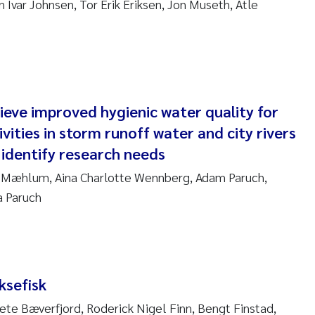
in Ivar Johnsen, Tor Erik Eriksen, Jon Museth, Atle
ndre Meland
ndre Langaas
orjørn Larssen
ieve improved hygienic water quality for
ivities in storm runoff water and city rivers
l Molander
 identify research needs
rete Schøyen
d Mæhlum, Aina Charlotte Wennberg, Adam Paruch,
a Paruch
isabeth Støhle Rødland
isabeth Lie
na Charlotte Wennberg
ksefisk
ete Bæverfjord, Roderick Nigel Finn, Bengt Finstad,
milla With Fagerli