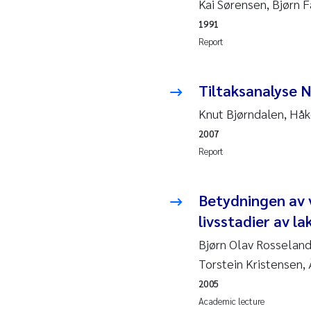
Kai Sørensen, Bjørn 
2019
Su
1991
2018
Ph
Report
2017
Sa
Tiltaksanalyse N
2016
Ol
Knut Bjørndalen, Håk
2007
2015
Ca
Report
2014
Pa
Betydningen av 
2013
Bi
livsstadier av l
Bjørn Olav Rosseland,
2012
Ka
Torstein Kristensen,
2005
2011
La
Academic lecture