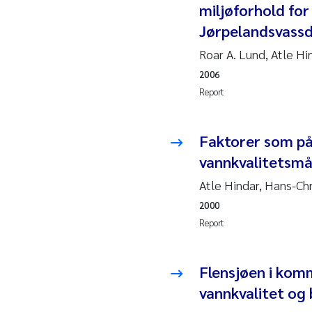
miljøforhold for
Ja
Jørpelandsvass
Roar A. Lund, Atle Hi
In
2006
Le
Report
Li
Faktorer som på
vannkvalitetsmå
Ma
Atle Hindar, Hans-Chr
An
2000
Report
Vl
Va
Flensjøen i kom
vannkvalitet og 
Tâ