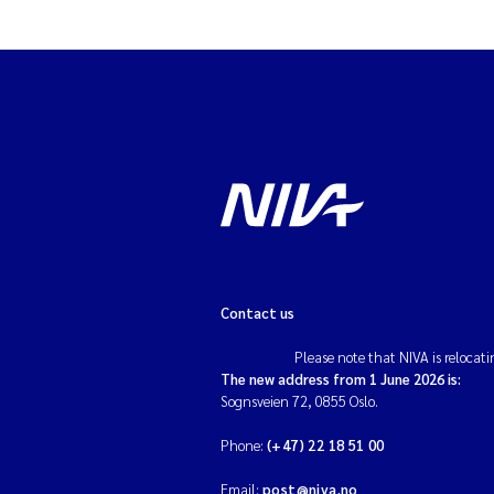
Contact us
Please note that NIVA is relocati
The new address from 1 June 2026 is:
Sognsveien 72, 0855 Oslo.
Phone:
(+47) 22 18 51 00
Email:
post@niva.no