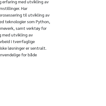
 erfaring med utvikling av
mstillinger. Har
osessering til utvikling av
med teknologier som Python,
meverk, samt verktøy for
g med utvikling av
beid i tverrfaglige
ke løsninger er sentralt.
 anvendelige for både