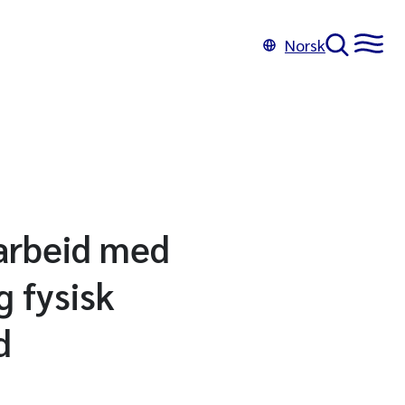
Norsk
 arbeid med
 fysisk
d