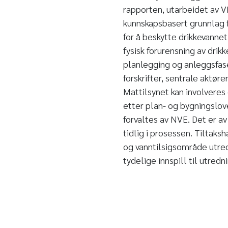
rapporten, utarbeidet av V
kunnskapsbasert grunnlag f
for å beskytte drikkevannet
fysisk forurensning av drik
planlegging og anleggsfase,
forskrifter, sentrale aktør
Mattilsynet kan involvere
etter plan- og bygningslo
forvaltes av NVE. Det er av
tidlig i prosessen. Tiltaksh
og vanntilsigsområde utred
tydelige innspill til utredn