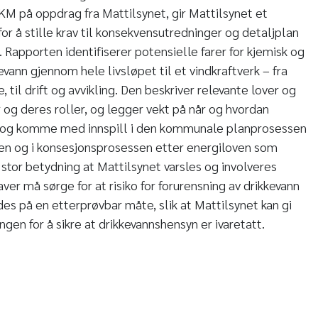
KM på oppdrag fra Mattilsynet, gir Mattilsynet et
or å stille krav til konsekvensutredninger og detaljplan
. Rapporten identifiserer potensielle farer for kjemisk og
kevann gjennom hele livsløpet til et vindkraftverk – fra
 til drift og avvikling. Den beskriver relevante lover og
er og deres roller, og legger vekt på når og hvordan
s og komme med innspill i den kommunale planprosessen
ven og i konsesjonsprosessen etter energiloven som
 stor betydning at Mattilsynet varsles og involveres
aver må sørge for at risiko for forurensning av drikkevann
es på en etterprøvbar måte, slik at Mattilsynet kan gi
ingen for å sikre at drikkevannshensyn er ivaretatt.