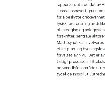
rapporten, utarbeidet av V
kunnskapsbasert grunnlag f
for å beskytte drikkevannet
fysisk forurensning av drik
planlegging og anleggsfase,
forskrifter, sentrale aktør
Mattilsynet kan involvere
etter plan- og bygningslo
forvaltes av NVE. Det er av
tidlig i prosessen. Tiltaksh
og vanntilsigsområde utred
tydelige innspill til utredn