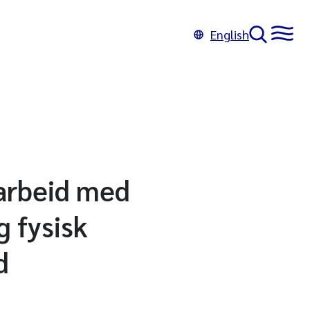
English
 arbeid med
 fysisk
d