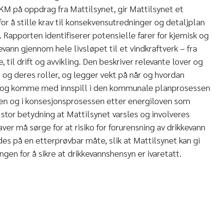
KM på oppdrag fra Mattilsynet, gir Mattilsynet et
or å stille krav til konsekvensutredninger og detaljplan
. Rapporten identifiserer potensielle farer for kjemisk og
kevann gjennom hele livsløpet til et vindkraftverk – fra
 til drift og avvikling. Den beskriver relevante lover og
er og deres roller, og legger vekt på når og hvordan
s og komme med innspill i den kommunale planprosessen
ven og i konsesjonsprosessen etter energiloven som
 stor betydning at Mattilsynet varsles og involveres
aver må sørge for at risiko for forurensning av drikkevann
es på en etterprøvbar måte, slik at Mattilsynet kan gi
ingen for å sikre at drikkevannshensyn er ivaretatt.