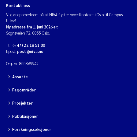
Kontakt oss
Vi gjør oppmerksom på at NIVA flytter hovedkontoret i Oslo til Campus
Ullevål.
Ny adresse fra 1. juni 2026 er:
Sognsveien 72, 0855 Oslo.
Tlf:
(+47) 22 18 51 00
Epost:
post@niva.no
Org. nr: 855869942
Ansatte
Fagområder
Prosjekter
Publikasjoner
Forskningsseksjoner