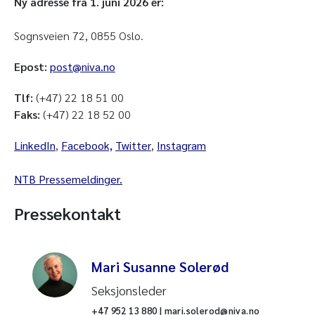
Ny adresse fra 1. juni 2026 er:
Sognsveien 72, 0855 Oslo.
Epost:
post@niva.no
Tlf:
(+47) 22 18 51 00
Faks:
(+47) 22 18 52 00
LinkedIn
,
Facebook,
Twitter
,
Instagram
NTB Pressemeldinger.
Pressekontakt
Mari Susanne Solerød
Seksjonsleder
+47 952 13 880 | mari.solerod@niva.no