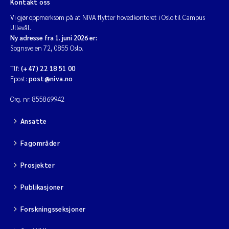
Kontakt oss
Vi gjør oppmerksom på at NIVA flytter hovedkontoret i Oslo til Campus
Ullevål.
Ny adresse fra 1. juni 2026 er:
Sognsveien 72, 0855 Oslo.
Tlf:
(+47) 22 18 51 00
Epost:
post@niva.no
Org. nr: 855869942
Ansatte
Fagområder
Prosjekter
Publikasjoner
Forskningsseksjoner