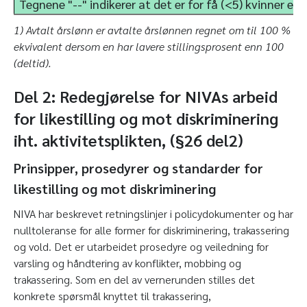
Tegnene "--" indikerer at det er for få (<5) kvinner elle
1) Avtalt årslønn er avtalte årslønnen regnet om til 100 %
ekvivalent dersom en har lavere stillingsprosent enn 100
(deltid).
Del 2: Redegjørelse for NIVAs arbeid
for likestilling og mot diskriminering
iht. aktivitetsplikten, (§26 del2)
Prinsipper, prosedyrer og standarder for
likestilling og mot diskriminering
NIVA har beskrevet retningslinjer i policydokumenter og har
nulltoleranse for alle former for diskriminering, trakassering
og vold. Det er utarbeidet prosedyre og veiledning for
varsling og håndtering av konflikter, mobbing og
trakassering. Som en del av vernerunden stilles det
konkrete spørsmål knyttet til trakassering,