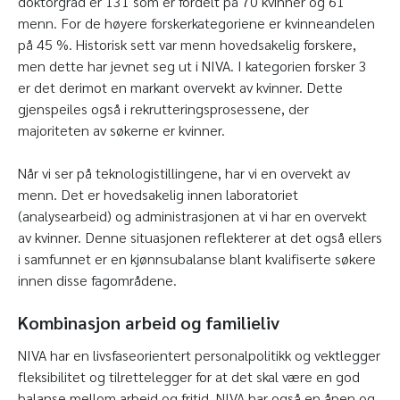
doktorgrad er 131 som er fordelt på 70 kvinner og 61
menn. For de høyere forskerkategoriene er kvinneandelen
på 45 %. Historisk sett var menn hovedsakelig forskere,
men dette har jevnet seg ut i NIVA. I kategorien forsker 3
er det derimot en markant overvekt av kvinner. Dette
gjenspeiles også i rekrutteringsprosessene, der
majoriteten av søkerne er kvinner.
Når vi ser på teknologistillingene, har vi en overvekt av
menn. Det er hovedsakelig innen laboratoriet
(analysearbeid) og administrasjonen at vi har en overvekt
av kvinner. Denne situasjonen reflekterer at det også ellers
i samfunnet er en kjønnsubalanse blant kvalifiserte søkere
innen disse fagområdene.
Kombinasjon arbeid og familieliv
NIVA har en livsfaseorientert personalpolitikk og vektlegger
fleksibilitet og tilrettelegger for at det skal være en god
balanse mellom arbeid og fritid. NIVA har også en åpen og