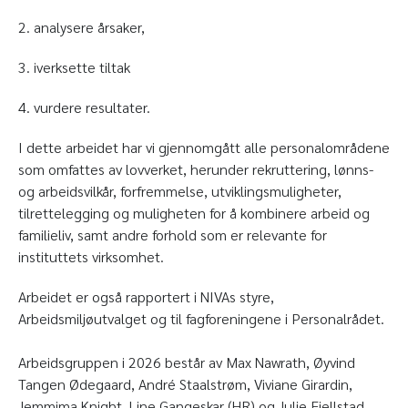
2. analysere årsaker,
3. iverksette tiltak
4. vurdere resultater.
I dette arbeidet har vi gjennomgått alle personalområdene
som omfattes av lovverket, herunder rekruttering, lønns-
og arbeidsvilkår, forfremmelse, utviklingsmuligheter,
tilrettelegging og muligheten for å kombinere arbeid og
familieliv, samt andre forhold som er relevante for
instituttets virksomhet.
Arbeidet er også rapportert i NIVAs styre,
Arbeidsmiljøutvalget og til fagforeningene i Personalrådet.
Arbeidsgruppen i 2026 består av Max Nawrath, Øyvind
Tangen Ødegaard, André Staalstrøm, Viviane Girardin,
Jemmima Knight, Line Gangeskar (HR) og Julie Fjellstad