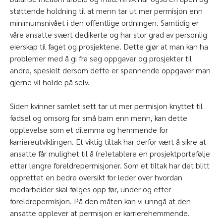
støttende holdning til at menn tar ut mer permisjon enn
minimumsnivået i den offentlige ordningen. Samtidig er
våre ansatte svært dedikerte og har stor grad av personlig
eierskap til faget og prosjektene. Dette gjør at man kan ha
problemer med å gi fra seg oppgaver og prosjekter til
andre, spesielt dersom dette er spennende oppgaver man
gjerne vil holde på selv.
Siden kvinner samlet sett tar ut mer permisjon knyttet til
fødsel og omsorg for små barn enn menn, kan dette
opplevelse som et dilemma og hemmende for
karriereutviklingen. Et viktig tiltak har derfor vært å sikre at
ansatte får mulighet til å (re)etablere en prosjektportefølje
etter lengre foreldrepermisjoner. Som et tiltak har det blitt
opprettet en bedre oversikt for leder over hvordan
medarbeider skal følges opp før, under og etter
foreldrepermisjon. På den måten kan vi unngå at den
ansatte opplever at permisjon er karrierehemmende.