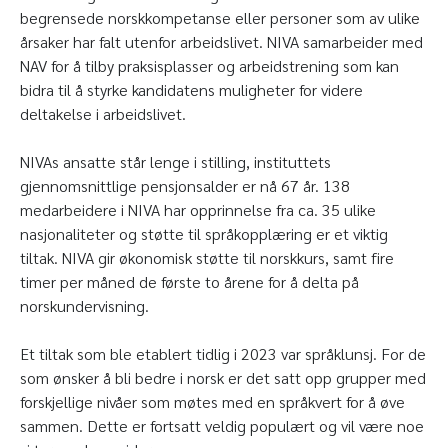
begrensede norskkompetanse eller personer som av ulike
årsaker har falt utenfor arbeidslivet. NIVA samarbeider med
NAV for å tilby praksisplasser og arbeidstrening som kan
bidra til å styrke kandidatens muligheter for videre
deltakelse i arbeidslivet.
NIVAs ansatte står lenge i stilling, instituttets
gjennomsnittlige pensjonsalder er nå 67 år. 138
medarbeidere i NIVA har opprinnelse fra ca. 35 ulike
nasjonaliteter og støtte til språkopplæring er et viktig
tiltak. NIVA gir økonomisk støtte til norskkurs, samt fire
timer per måned de første to årene for å delta på
norskundervisning.
Et tiltak som ble etablert tidlig i 2023 var språklunsj. For de
som ønsker å bli bedre i norsk er det satt opp grupper med
forskjellige nivåer som møtes med en språkvert for å øve
sammen. Dette er fortsatt veldig populært og vil være noe