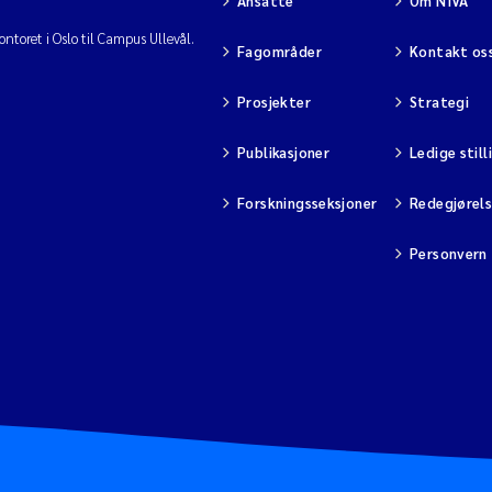
Ansatte
Om NIVA
ntoret i Oslo til Campus Ullevål.
Fagområder
Kontakt os
Prosjekter
Strategi
Publikasjoner
Ledige still
Forskningsseksjoner
Redegjørel
Personvern