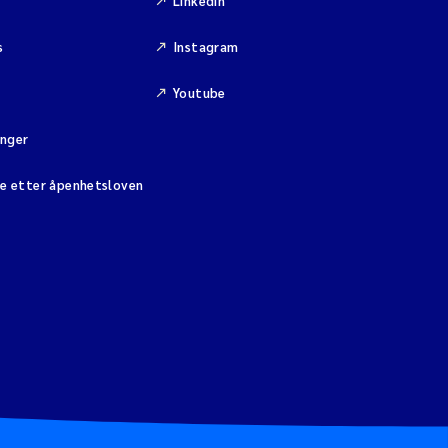
Linkedin
s
Instagram
Youtube
inger
se etter åpenhetsloven