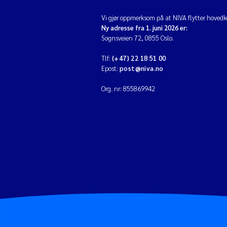
Vi gjør oppmerksom på at NIVA flytter hovedko
Ny adresse fra 1. juni 2026 er:
Sognsveien 72, 0855 Oslo.
Tlf:
(+47) 22 18 51 00
Epost:
post@niva.no
Org. nr: 855869942