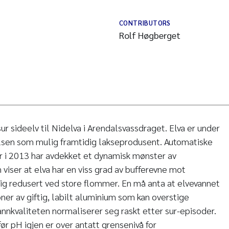
CONTRIBUTORS
Rolf Høgberget
ur sideelv til Nidelva i Arendalsvassdraget. Elva er under
elsen som mulig framtidig lakseprodusent. Automatiske
 i 2013 har avdekket et dynamisk mønster av
viser at elva har en viss grad av bufferevne mot
ftig redusert ved store flommer. En må anta at elvevannet
ner av giftig, labilt aluminium som kan overstige
Vannkvaliteten normaliserer seg raskt etter sur-episoder.
før pH igjen er over antatt grensenivå for