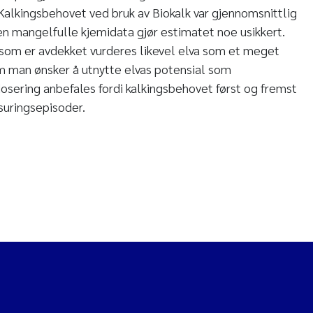
 Kalkingsbehovet ved bruk av Biokalk var gjennomsnittlig
n mangelfulle kjemidata gjør estimatet noe usikkert.
 som er avdekket vurderes likevel elva som et meget
m man ønsker å utnytte elvas potensial som
osering anbefales fordi kalkingsbehovet først og fremst
rsuringsepisoder.