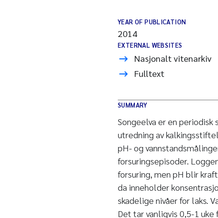
YEAR OF PUBLICATION
2014
EXTERNAL WEBSITES
Nasjonalt vitenarkiv
Fulltext
SUMMARY
Songeelva er en periodisk s
utredning av kalkingsstift
pH- og vannstandsmålinger
forsuringsepisoder. Loggen 
forsuring, men pH blir kra
da inneholder konsentrasjo
skadelige nivåer for laks. 
Det tar vanligvis 0,5-1 uke 