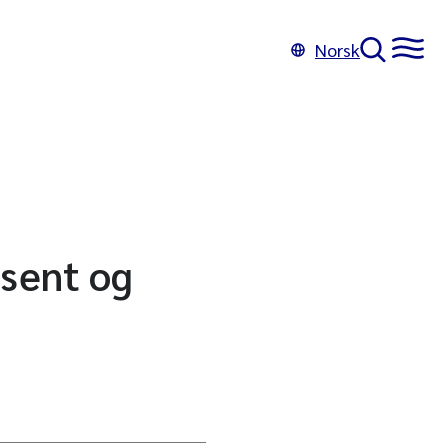
Norsk
usent og