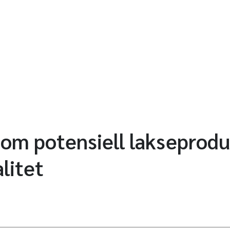
som potensiell lakseprod
litet