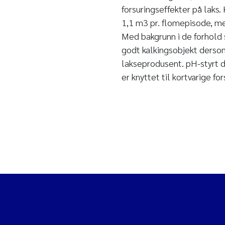
forsuringseffekter på laks.
1,1 m3 pr. flomepisode, me
Med bakgrunn i de forhold
godt kalkingsobjekt derso
lakseprodusent. pH-styrt d
er knyttet til kortvarige fo