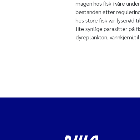
magen hos fisk i våre und
bestanden etter reguleringe
hos store fisk var lyserød t
lite synlige parasitter på 
dyreplankton, vannkjemi,ti