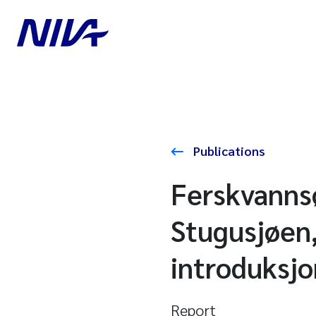
Publications
Ferskvannsø
Stugusjøen,
introduksjo
Report