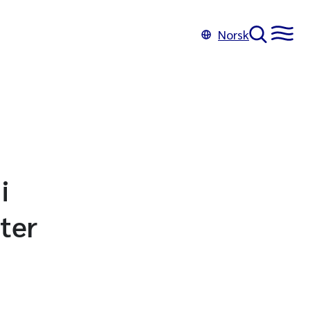
Norsk
i
ter