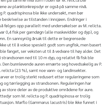
tene av planktonkrepsdyr er også på samme nivå.
g P. quadrispinosa ble ikke undersøkt, men bør
 beskrivelse av tilstanden i innsjøen. Endringer i
å følges opp parallelt med undersøkelser av M. relicta.
var 0,4 fisk per garndøgn (alle maskevidder og dyp), og
n. En sannsynlig årsak til dette er begrensede
ikke ut til å vokse spesielt godt som ungfisk, men basert
le fanget, ser veksten ut til å vedvare til høy alder. Det
 strandsonen ned til 10 m dyp, og relativt få fisk ble
e. Den bunnlevende auren ernærte seg hovedsakelig av P.
 relicta (23 %), samt noe vann- og landinsekter.
larver er trolig sterkt redusert etter reguleringene som
ng og tørrlegging av strandsonen. Reguleringen har
g av store deler av de produktive områdene for aure.
yttedyr som M. relicta og P. quadrispinosa er trolig
 situasjon. Marflo (Gammarus lacustris) ble ikke funnet i