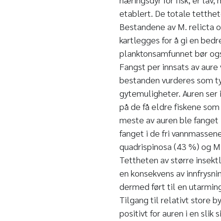
etablert. De totale tetthe
Bestandene av M. relicta o
kartlegges for å gi en bedre
planktonsamfunnet bør ogs
Fangst per innsats av aure 
bestanden vurderes som tyn
gytemuligheter. Auren ser 
på de få eldre fiskene som b
meste av auren ble fanget i
fanget i de fri vannmassen
quadrispinosa (43 %) og M.
Tettheten av større insekt
en konsekvens av innfrysni
dermed ført til en utarmin
Tilgang til relativt store b
positivt for auren i en slik