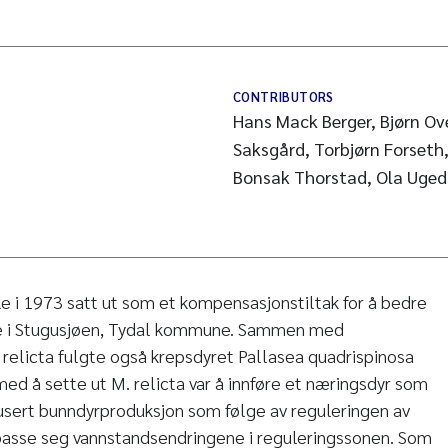
CONTRIBUTORS
Hans Mack Berger, Bjørn Ov
Saksgård, Torbjørn Forseth,
Bonsak Thorstad, Ola Uged
le i 1973 satt ut som et kompensasjonstiltak for å bedre
re i Stugusjøen, Tydal kommune. Sammen med
 relicta fulgte også krepsdyret Pallasea quadrispinosa
med å sette ut M. relicta var å innføre et næringsdyr som
usert bunndyrproduksjon som følge av reguleringen av
lpasse seg vannstandsendringene i reguleringssonen. Som