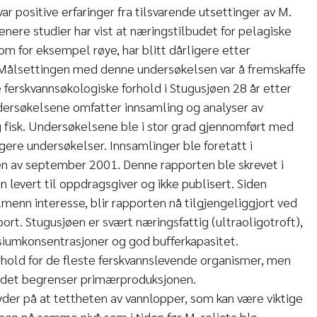
ar positive erfaringer fra tilsvarende utsettinger av M.
Senere studier har vist at næringstilbudet for pelagiske
 som for eksempel røye, har blitt dårligere etter
. Målsettingen med denne undersøkelsen var å fremskaffe
 ferskvannsøkologiske forhold i Stugusjøen 28 år etter
ndersøkelsene omfatter innsamling og analyser av
 fisk. Undersøkelsene ble i stor grad gjennomført med
ere undersøkelser. Innsamlinger ble foretatt i
en av september 2001. Denne rapporten ble skrevet i
 levert til oppdragsgiver og ikke publisert. Siden
lmenn interesse, blir rapporten nå tilgjengeliggjort ved
rt. Stugusjøen er svært næringsfattig (ultraoligotroft),
siumkonsentrasjoner og god bufferkapasitet.
rhold for de fleste ferskvannslevende organismer, men
ldet begrenser primærproduksjonen.
der på at tettheten av vannlopper, som kan være viktige
, men på samme nivå som i tiden før M. relicta ble