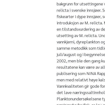
bakgrunn for utsettingene v
relicta i svenske innsjøer. 
fiskearter i dype innsjøer,
introduksjon av M. relicta
en tilstandsvurdering av de
utsetting av M. relicta. U
vannkjemi, dyreplankton og
samme metodikk som tidlig
juli/august og i begynnels
2002, men ble den gang kun
resultatene kan være av al
publisering som NINA Rappo
men med relativt høye kal
Vannkvaliteten gir gode fo
det lave næringssaltinnho
Planktonundersøkelsene ty
næringsdyr for fisk, er lav