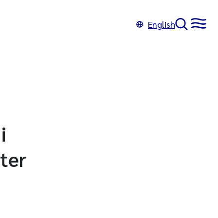
English
i
ter