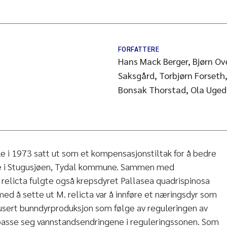
FORFATTERE
Hans Mack Berger, Bjørn Ov
Saksgård, Torbjørn Forseth,
Bonsak Thorstad, Ola Uged
le i 1973 satt ut som et kompensasjonstiltak for å bedre
re i Stugusjøen, Tydal kommune. Sammen med
 relicta fulgte også krepsdyret Pallasea quadrispinosa
med å sette ut M. relicta var å innføre et næringsdyr som
usert bunndyrproduksjon som følge av reguleringen av
lpasse seg vannstandsendringene i reguleringssonen. Som