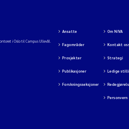
Ansatte
Om NIVA
ntoret i Oslo til Campus Ullevål.
Fagområder
Kontakt os
Prosjekter
Strategi
Publikasjoner
Ledige still
Forskningsseksjoner
Redegjørel
Personvern