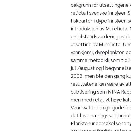
bakgrunn for utsettingene v
relicta i svenske innsjøer. 
fiskearter i dype innsjøer,
introduksjon av M. relicta
en tilstandsvurdering av de
utsetting av M. relicta. U
vannkjemi, dyreplankton og
samme metodikk som tidlig
juli/august og i begynnels
2002, men ble den gang kun
resultatene kan være av al
publisering som NINA Rappo
men med relativt høye kal
Vannkvaliteten gir gode fo
det lave næringssaltinnho
Planktonundersøkelsene ty
næringsdyr for fisk, er lav