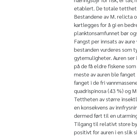
etablert. De totale tetthe
Bestandene av M. relicta o
kartlegges for å gi en bedre
planktonsamfunnet bør ogs
Fangst per innsats av aure 
bestanden vurderes som tyn
gytemuligheter. Auren ser 
på de få eldre fiskene som b
meste av auren ble fanget i
fanget i de fri vannmassen
quadrispinosa (43 %) og M.
Tettheten av større insekt
en konsekvens av innfrysni
dermed ført til en utarmin
Tilgang til relativt store b
positivt for auren i en slik