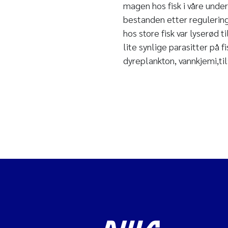
magen hos fisk i våre und
bestanden etter reguleringe
hos store fisk var lyserød t
lite synlige parasitter på 
dyreplankton, vannkjemi,ti