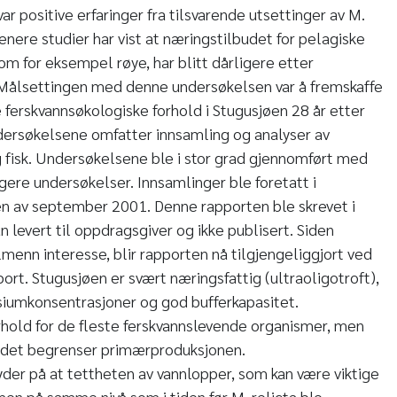
ar positive erfaringer fra tilsvarende utsettinger av M.
Senere studier har vist at næringstilbudet for pelagiske
 som for eksempel røye, har blitt dårligere etter
. Målsettingen med denne undersøkelsen var å fremskaffe
 ferskvannsøkologiske forhold i Stugusjøen 28 år etter
ndersøkelsene omfatter innsamling og analyser av
 fisk. Undersøkelsene ble i stor grad gjennomført med
ere undersøkelser. Innsamlinger ble foretatt i
en av september 2001. Denne rapporten ble skrevet i
 levert til oppdragsgiver og ikke publisert. Siden
lmenn interesse, blir rapporten nå tilgjengeliggjort ved
rt. Stugusjøen er svært næringsfattig (ultraoligotroft),
siumkonsentrasjoner og god bufferkapasitet.
rhold for de fleste ferskvannslevende organismer, men
ldet begrenser primærproduksjonen.
der på at tettheten av vannlopper, som kan være viktige
, men på samme nivå som i tiden før M. relicta ble