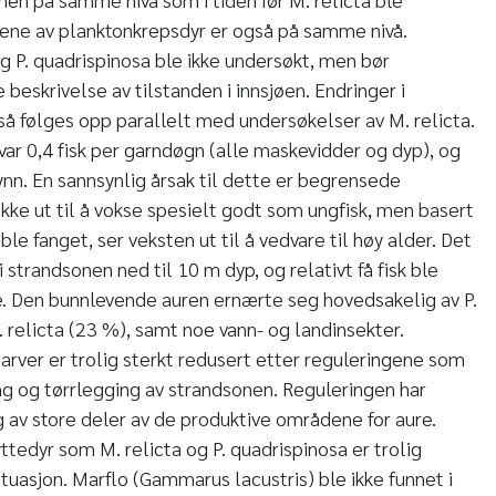
tene av planktonkrepsdyr er også på samme nivå.
g P. quadrispinosa ble ikke undersøkt, men bør
 beskrivelse av tilstanden i innsjøen. Endringer i
å følges opp parallelt med undersøkelser av M. relicta.
var 0,4 fisk per garndøgn (alle maskevidder og dyp), og
n. En sannsynlig årsak til dette er begrensede
ikke ut til å vokse spesielt godt som ungfisk, men basert
le fanget, ser veksten ut til å vedvare til høy alder. Det
 strandsonen ned til 10 m dyp, og relativt få fisk ble
e. Den bunnlevende auren ernærte seg hovedsakelig av P.
 relicta (23 %), samt noe vann- og landinsekter.
larver er trolig sterkt redusert etter reguleringene som
ng og tørrlegging av strandsonen. Reguleringen har
g av store deler av de produktive områdene for aure.
yttedyr som M. relicta og P. quadrispinosa er trolig
 situasjon. Marflo (Gammarus lacustris) ble ikke funnet i