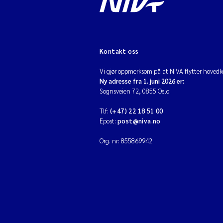
Kontakt oss
Vi gjør oppmerksom på at NIVA flytter hovedko
Ny adresse fra 1. juni 2026 er:
Sognsveien 72, 0855 Oslo.
Tlf:
(+47) 22 18 51 00
Epost:
post@niva.no
Org. nr: 855869942