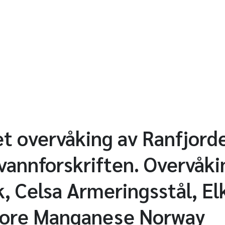
et overvåking av Ranfjorde
 vannforskriften. Overvåki
k, Celsa Armeringsstål, E
core Manganese Norway