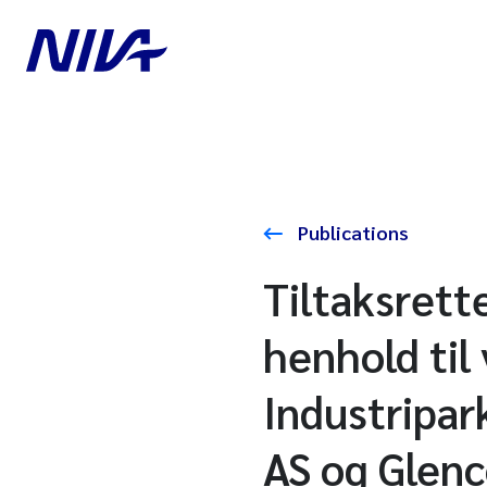
Publications
Tiltaksrett
henhold til
Industripar
AS og Glen