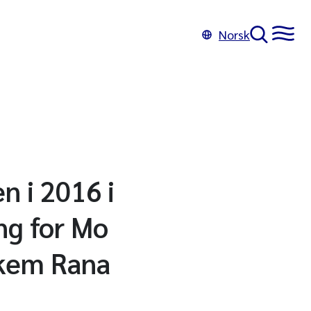
Norsk
n i 2016 i
ng for Mo
lkem Rana