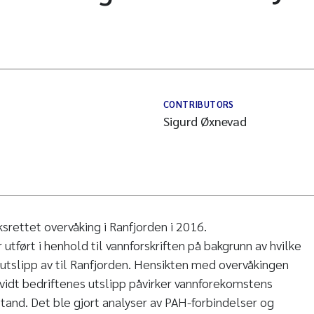
CONTRIBUTORS
Sigurd Øxnevad
srettet overvåking i Ranfjorden i 2016.
tført i henhold til vannforskriften på bakgrunn av hvilke
 utslipp av til Ranfjorden. Hensikten med overvåkingen
rvidt bedriftenes utslipp påvirker vannforekomstens
stand. Det ble gjort analyser av PAH-forbindelser og