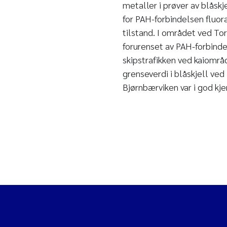
metaller i prøver av blåskj
for PAH-forbindelsen fluor
tilstand. I området ved To
forurenset av PAH-forbinde
skipstrafikken ved kaiområ
grenseverdi i blåskjell ve
Bjørnbærviken var i god kje