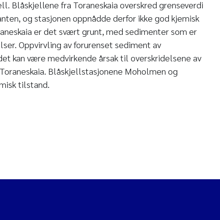
ell. Blåskjellene fra Toraneskaia overskred grenseverdi
anten, og stasjonen oppnådde derfor ikke god kjemisk
raneskaia er det svært grunt, med sedimenter som er
lser. Oppvirvling av forurenset sediment av
det kan være medvirkende årsak til overskridelsene av
d Toraneskaia. Blåskjellstasjonene Moholmen og
misk tilstand.