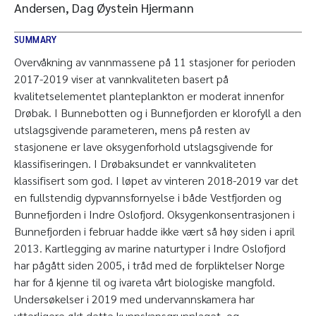
Andersen, Dag Øystein Hjermann
SUMMARY
Overvåkning av vannmassene på 11 stasjoner for perioden
2017-2019 viser at vannkvaliteten basert på
kvalitetselementet planteplankton er moderat innenfor
Drøbak. I Bunnebotten og i Bunnefjorden er klorofyll a den
utslagsgivende parameteren, mens på resten av
stasjonene er lave oksygenforhold utslagsgivende for
klassifiseringen. I Drøbaksundet er vannkvaliteten
klassifisert som god. I løpet av vinteren 2018-2019 var det
en fullstendig dypvannsfornyelse i både Vestfjorden og
Bunnefjorden i Indre Oslofjord. Oksygenkonsentrasjonen i
Bunnefjorden i februar hadde ikke vært så høy siden i april
2013. Kartlegging av marine naturtyper i Indre Oslofjord
har pågått siden 2005, i tråd med de forpliktelser Norge
har for å kjenne til og ivareta vårt biologiske mangfold.
Undersøkelser i 2019 med undervannskamera har
ytterligere økt dette kunnskapsgrunnlaget, og