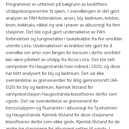
Programmet er utformet på bakgrunn av bedriftens
utslippskomponenter til sjøen. I overvåkingen er det gjort
analyser av PAH-forbindelser, arsen, bly, kadmium, kobber,
krom, kvikksølv, nikkel og sink i prøver av albusnegl fra fem
stasjoner. Det ble også gjort undersøkelse av PAH-
forbindelser og tungmetaller i taskekrabbe fra fire områder
utenfor Lista. Undersøkelsen av krabber ble gjort for å
overvåke om arter som fanges for konsum i dette området
kan være påvirket av utslipp fra Alcoa Lista. Det ble tatt
vannprøver fra Haugestranda hver måned i 2020, og disse
har blitt analysert for bly og kadmium. Det var ikke
overskridelse av grenseverdier for årlig gjennomsnitt (AA-
EQS) for bly og kadmium. Kjemisk tilstand for
vannprøvestasjon Haugestranda klassifiseres derfor som
«god». Det var overskridelse av grenseverdi for
benzo(a)pyren og fluoranten i albusnegl fra Tjuvholmen
og Haugestranda. Kjemisk tilstand for disse stasjonene
klassifiseres derfor som «ikke god». Kjemisk tilstand for de
andre tre stasjonene for albusnegl settes til «god». I