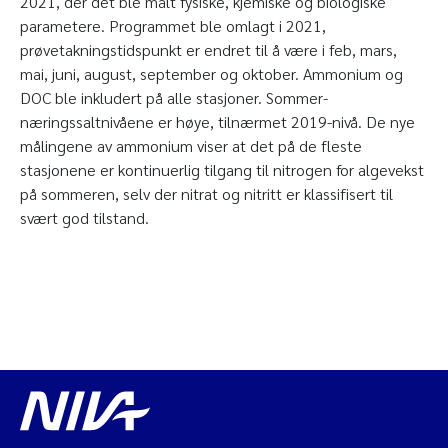
2021, der det ble målt fysiske, kjemiske og biologiske
parametere. Programmet ble omlagt i 2021,
prøvetakningstidspunkt er endret til å være i feb, mars,
mai, juni, august, september og oktober. Ammonium og
DOC ble inkludert på alle stasjoner. Sommer-
næringssaltnivåene er høye, tilnærmet 2019-nivå. De nye
målingene av ammonium viser at det på de fleste
stasjonene er kontinuerlig tilgang til nitrogen for algevekst
på sommeren, selv der nitrat og nitritt er klassifisert til
svært god tilstand.