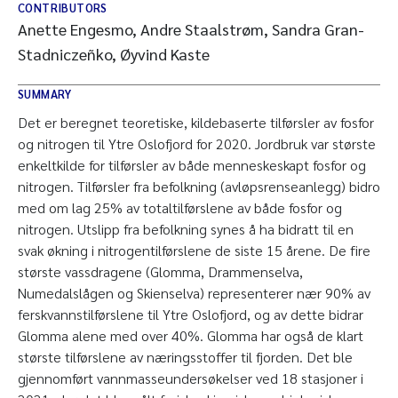
CONTRIBUTORS
Anette Engesmo, Andre Staalstrøm, Sandra Gran-
Stadniczeñko, Øyvind Kaste
SUMMARY
Det er beregnet teoretiske, kildebaserte tilførsler av fosfor
og nitrogen til Ytre Oslofjord for 2020. Jordbruk var største
enkeltkilde for tilførsler av både menneskeskapt fosfor og
nitrogen. Tilførsler fra befolkning (avløpsrenseanlegg) bidro
med om lag 25% av totaltilførslene av både fosfor og
nitrogen. Utslipp fra befolkning synes å ha bidratt til en
svak økning i nitrogentilførslene de siste 15 årene. De fire
største vassdragene (Glomma, Drammenselva,
Numedalslågen og Skienselva) representerer nær 90% av
ferskvannstilførslene til Ytre Oslofjord, og av dette bidrar
Glomma alene med over 40%. Glomma har også de klart
største tilførslene av næringsstoffer til fjorden. Det ble
gjennomført vannmasseundersøkelser ved 18 stasjoner i