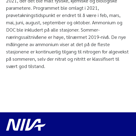
2021, der det ble målt fysiske, kjemiske og biologiske
parametere. Programmet ble omlagt i 2021,
prøvetakningstidspunkt er endret til å være i feb, mars,
mai, juni, august, september og oktober. Ammonium og
DOC ble inkludert på alle stasjoner. Sommer-
næringssaltnivåene er høye, tilnærmet 2019-nivå. De nye
målingene av ammonium viser at det på de fleste
stasjonene er kontinuerlig tilgang til nitrogen for algevekst
på sommeren, selv der nitrat og nitritt er klassifisert til
svært god tilstand.