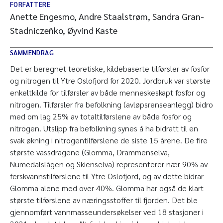
FORFATTERE
Anette Engesmo, Andre Staalstrøm, Sandra Gran-
Stadniczeñko, Øyvind Kaste
SAMMENDRAG
Det er beregnet teoretiske, kildebaserte tilførsler av fosfor
og nitrogen til Ytre Oslofjord for 2020. Jordbruk var største
enkeltkilde for tilførsler av både menneskeskapt fosfor og
nitrogen. Tilførsler fra befolkning (avløpsrenseanlegg) bidro
med om lag 25% av totaltilførslene av både fosfor og
nitrogen. Utslipp fra befolkning synes å ha bidratt til en
svak økning i nitrogentilførslene de siste 15 årene. De fire
største vassdragene (Glomma, Drammenselva,
Numedalslågen og Skienselva) representerer nær 90% av
ferskvannstilførslene til Ytre Oslofjord, og av dette bidrar
Glomma alene med over 40%. Glomma har også de klart
største tilførslene av næringsstoffer til fjorden. Det ble
gjennomført vannmasseundersøkelser ved 18 stasjoner i