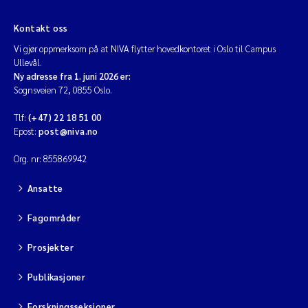
Kontakt oss
Vi gjør oppmerksom på at NIVA flytter hovedkontoret i Oslo til Campus
Ullevål.
Ny adresse fra 1. juni 2026 er:
Sognsveien 72, 0855 Oslo.
Tlf:
(+47) 22 18 51 00
Epost:
post@niva.no
Org. nr: 855869942
Ansatte
Fagområder
Prosjekter
Publikasjoner
Forskningsseksjoner