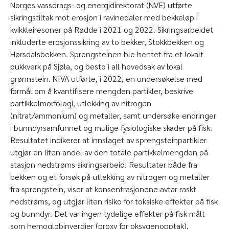
Norges vassdrags- og energidirektorat (NVE) utførte
sikringstiltak mot erosjon i ravinedaler med bekkeløp i
kvikkleiresoner på Rødde i 2021 og 2022. Sikringsarbeidet
inkluderte erosjonssikring av to bekker, Stokkbekken og
Hørsdalsbekken. Sprengsteinen ble hentet fra et lokalt
pukkverk på Sjøla, og besto i all hovedsak av lokal
grønnstein. NIVA utførte, i 2022, en undersøkelse med
formål om å kvantifisere mengden partikler, beskrive
partikkelmorfologi, utlekking av nitrogen
(nitrat/ammonium) og metaller, samt undersøke endringer
i bunndyrsamfunnet og mulige fysiologiske skader på fisk.
Resultatet indikerer at innslaget av sprengsteinpartikler
utgjør en liten andel av den totale partikkelmengden på
stasjon nedstrøms sikringsarbeid. Resultater både fra
bekken og et forsøk på utlekking av nitrogen og metaller
fra sprengstein, viser at konsentrasjonene avtar raskt
nedstrøms, og utgjør liten risiko for toksiske effekter på fisk
og bunndyr. Det var ingen tydelige effekter på fisk målt
som hemoglobinverdier (proxy for oksygenopptak),