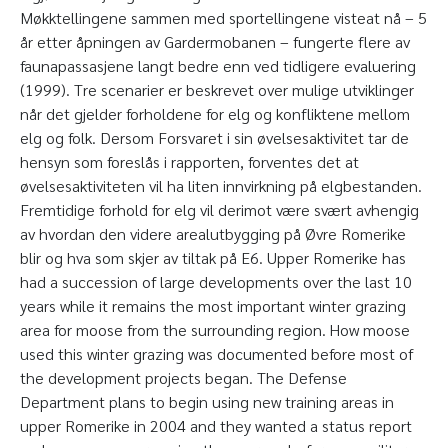
Møkktellingene sammen med sportellingene visteat nå – 5
år etter åpningen av Gardermobanen – fungerte flere av
faunapassasjene langt bedre enn ved tidligere evaluering
(1999). Tre scenarier er beskrevet over mulige utviklinger
når det gjelder forholdene for elg og konfliktene mellom
elg og folk. Dersom Forsvaret i sin øvelsesaktivitet tar de
hensyn som foreslås i rapporten, forventes det at
øvelsesaktiviteten vil ha liten innvirkning på elgbestanden.
Fremtidige forhold for elg vil derimot være svært avhengig
av hvordan den videre arealutbygging på Øvre Romerike
blir og hva som skjer av tiltak på E6. Upper Romerike has
had a succession of large developments over the last 10
years while it remains the most important winter grazing
area for moose from the surrounding region. How moose
used this winter grazing was documented before most of
the development projects began. The Defense
Department plans to begin using new training areas in
upper Romerike in 2004 and they wanted a status report