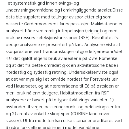
i et systematisk grid innen øvings- og
undervisningsområdene og i omkringliggende arealer.Disse
data ble supplert med tellinger av spor etter elg som
passerte Gardermobanen i faunapassasjer. Møkkdataene er
analysert både ved romlig interpolasjon (kriging) og med
bruk av ressurs-seleksjonsfunksjoner (RSF). Resultatet fra
begge analysene er presentert på kart. Analysene viste at
skogarealene ved Trandumskogen utgjorde kjerneområdet
når det gjaldt elgens bruk av arealene på Øvre Romerike,
og at det fra dette området gikk en aktivitetssone både i
nordøstlig og sydøstlig retning. Undersøkelsenviste også
at det var mye elg i et område nordøst for Forsvarets leir
ved Hauerseter, og at nærområdene til E6 på østsiden er
mer i bruk nå enn tidligere. Habitatmodellen fra RSF-
analysene er basert på to typer forklarings-variabler: 1)
avstander til veger, passeringspunkt og befolkningssentra
og 2) areal av enkelte skogtyper (CORINE land cover
klasser). Ut fra modellen kan ulike scenarier predikeres ved
å gjøre forskjellige endringer i modellvariablene.