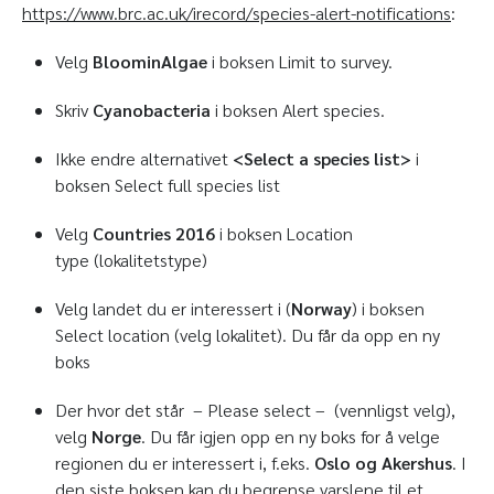
https://www.brc.ac.uk/irecord/species-alert-notifications
:
Velg
BloominAlgae
i boksen Limit to survey.
Skriv
Cyanobacteria
i boksen Alert species.
Ikke endre alternativet
<Select a species list>
i
boksen Select full species list
Velg
Countries 2016
i boksen Location
type (lokalitetstype)
Velg landet du er interessert i (
Norway
) i boksen
Select location (velg lokalitet). Du får da opp en ny
boks
Der hvor det står
–
Please select – (vennligst velg),
velg
Norge
. Du får igjen opp en ny boks for å velge
regionen du er interessert i, f.eks.
Oslo og Akershus
. I
den siste boksen kan du begrense varslene til et