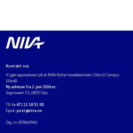
Kontakt oss
Vi gjør oppmerksom på at NIVA flytter hovedkontoret i Oslo til Campus
Ullevål.
Ny adresse fra 1. juni 2026 er:
Sognsveien 72, 0855 Oslo.
Tlf:
(+47) 22 18 51 00
Epost:
post@niva.no
Org. nr: 855869942