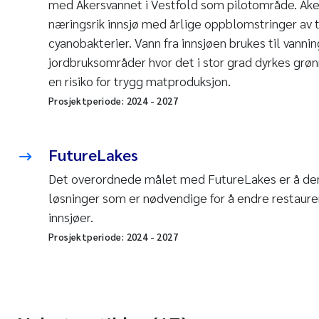
med Akersvannet i Vestfold som pilotområde. Ake
næringsrik innsjø med årlige oppblomstringer av
cyanobakterier. Vann fra innsjøen brukes til vann
jordbruksområder hvor det i stor grad dyrkes grøn
en risiko for trygg matproduksjon.
Prosjektperiode:
2024
-
2027
FutureLakes
Det overordnede målet med FutureLakes er å de
løsninger som er nødvendige for å endre restaure
innsjøer.
Prosjektperiode:
2024
-
2027