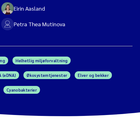
Eirin Aasland
Petra Thea Mutinova
ing
Helhetlig miljøforvaltning
A (eDNA)
Økosystemtjenester
Elver og bekker
Cyanobakterier