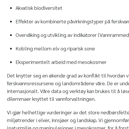
Akvatisk biodiversitet
Effekter av kombinerte påvirkningstyper på fersk
Overvåking og utvikling av indikatorer (Vannrammed
Kobling mellom elv og riparisk sone
Eksperimentelt arbeid med mesokosmer
Det knytter seg en økende grad av konflikt til hvordan v
ferskvannsressursene og landområdene våre. De er unde
internasjonalt. Våre data og verktøy kan brukes til å lø
dilemmaer knyttet til vannforvaltningen.
Vi gjør helhetlige vurderinger av det store nedbørsfelt
miljøtrender i elver, innsjøer og landskap. Vi gjennomf
i naturmiljø og manipulasjoner i mesokosmer, for å fo