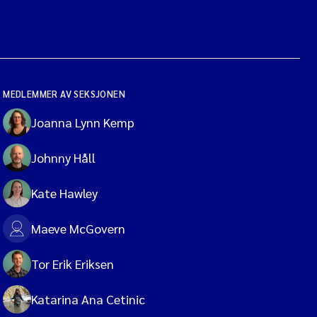
MEDLEMMER AV SEKSJONEN
Joanna Lynn Kemp
Johnny Håll
Kate Hawley
Maeve McGovern
Tor Erik Eriksen
Katarina Ana Cetinic