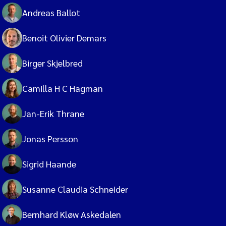
Andreas Ballot
Benoit Olivier Demars
Birger Skjelbred
Camilla H C Hagman
Jan-Erik Thrane
Jonas Persson
Sigrid Haande
Susanne Claudia Schneider
Bernhard Kløw Askedalen