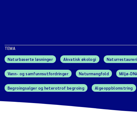
TEMA
Naturbaserte løsninger
Akvatisk økologi
Naturrestaurer
Vann- og samfunnsutfordringer
Naturmangfold
Miljø-DN
Begroingsalger og heterotrof begroing
Algeoppblomstring