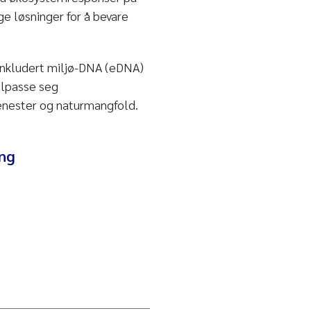
ge løsninger for å bevare
 inkludert miljø-DNA (eDNA)
ilpasse seg
jenester og naturmangfold.
ing