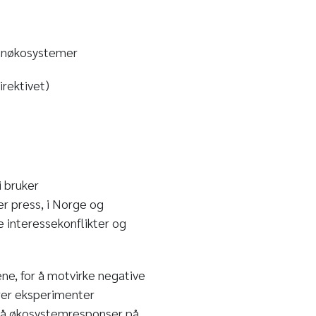
vannøkosystemer
irektivet)
i bruker
r press, i Norge og
se interessekonflikter og
ene, for å motvirke negative
ører eksperimenter
rstå økosystemresponser på