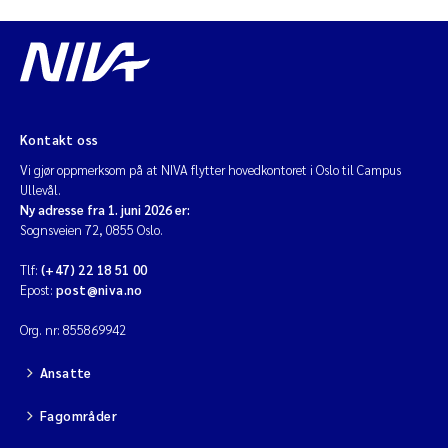
Kontakt oss
Vi gjør oppmerksom på at NIVA flytter hovedkontoret i Oslo til Campus
Ullevål.
Ny adresse fra 1. juni 2026 er:
Sognsveien 72, 0855 Oslo.
Tlf:
(+47) 22 18 51 00
Epost:
post@niva.no
Org. nr: 855869942
Ansatte
Fagområder