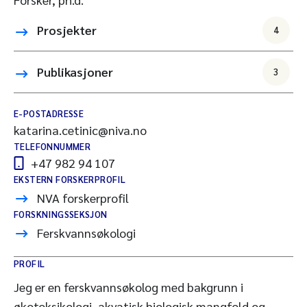
Prosjekter
4
Publikasjoner
3
E-POSTADRESSE
katarina.cetinic@niva.no
TELEFONNUMMER
+47 982 94 107
EKSTERN FORSKERPROFIL
NVA forskerprofil
FORSKNINGSSEKSJON
Ferskvannsøkologi
PROFIL
Jeg er en ferskvannsøkolog med bakgrunn i
økotoksikologi, akvatisk biologisk mangfold og