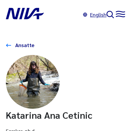
English
Ansatte
Katarina Ana Cetinic
Forsker, ph.d.