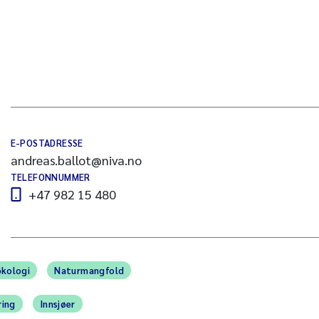
E-POSTADRESSE
andreas.ballot@niva.no
TELEFONNUMMER
+47 982 15 480
økologi
Naturmangfold
ring
Innsjøer