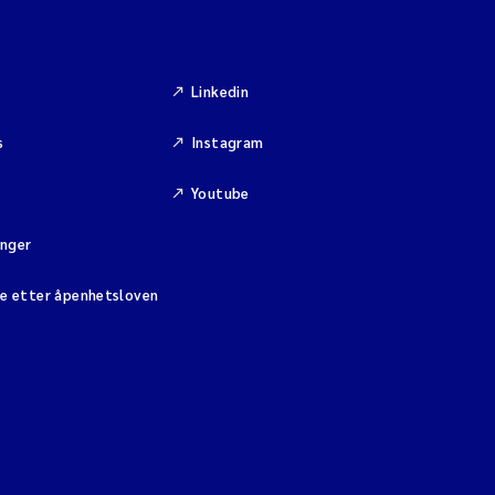
Linkedin
s
Instagram
Youtube
inger
se etter åpenhetsloven