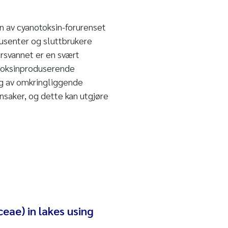
n av cyanotoksin-forurenset
dusenter og sluttbrukere
rsvannet er en svært
 toksinproduserende
ing av omkringliggende
nsaker, og dette kan utgjøre
eae) in lakes using