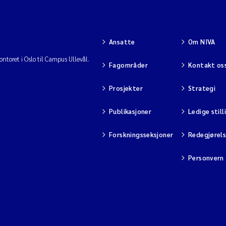
Ansatte
Om NIVA
ntoret i Oslo til Campus Ullevål.
Fagområder
Kontakt os
Prosjekter
Strategi
Publikasjoner
Ledige still
Forskningsseksjoner
Redegjørel
Personvern