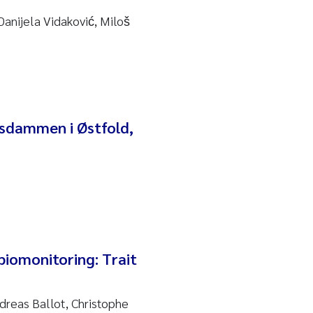
anijela Vidaković, Miloš
lsdammen i Østfold,
biomonitoring: Trait
dreas Ballot, Christophe