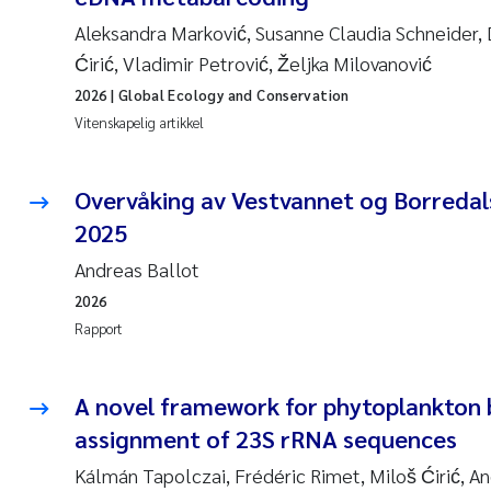
Aleksandra Marković, Susanne Claudia Schneider, D
Ćirić, Vladimir Petrović, Željka Milovanović
2026
| Global Ecology and Conservation
Vitenskapelig artikkel
Overvåking av Vestvannet og Borreda
2025
Andreas Ballot
2026
Rapport
A novel framework for phytoplankton 
assignment of 23S rRNA sequences
Kálmán Tapolczai, Frédéric Rimet, Miloš Ćirić, An