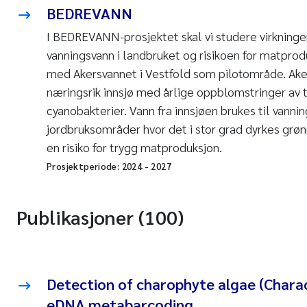
BEDREVANN
I BEDREVANN-prosjektet skal vi studere virkninge
vanningsvann i landbruket og risikoen for matpro
med Akersvannet i Vestfold som pilotområde. Ake
næringsrik innsjø med årlige oppblomstringer av
cyanobakterier. Vann fra innsjøen brukes til vann
jordbruksområder hvor det i stor grad dyrkes grøn
en risiko for trygg matproduksjon.
Prosjektperiode:
2024
-
2027
Publikasjoner (100)
Detection of charophyte algae (Charac
eDNA metabarcoding