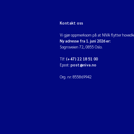
Kontakt oss
Vi gjør oppmerksom på at NIVA flytter hovedko
Ny adresse fra 1. juni 2026 er:
Sognsveien 72, 0855 Oslo.
Tlf:
(+47) 22 18 51 00
Epost:
post@niva.no
Org. nr: 855869942