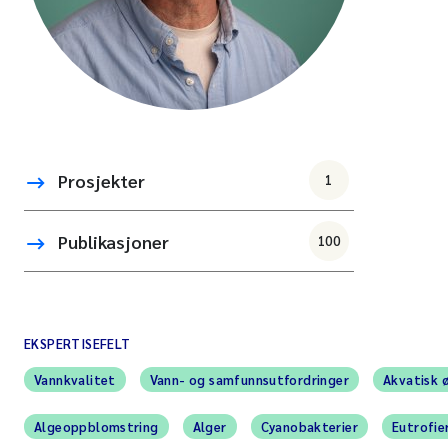
Prosjekter
1
Publikasjoner
100
EKSPERTISEFELT
Vannkvalitet
Vann- og samfunnsutfordringer
Akvatisk 
Algeoppblomstring
Alger
Cyanobakterier
Eutrofie