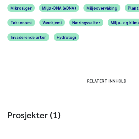
Mikroalger
Miljø-DNA (eDNA)
Miljøovervåking
Plant
Taksonomi
Vannkjemi
Næringssalter
Miljø- og klim
Invaderende arter
Hydrologi
RELATERT INNHOLD
Prosjekter (1)