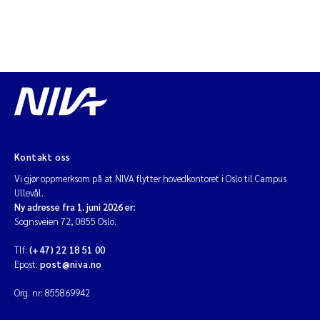
Kontakt oss
Vi gjør oppmerksom på at NIVA flytter hovedkontoret i Oslo til Campus
Ullevål.
Ny adresse fra 1. juni 2026 er:
Sognsveien 72, 0855 Oslo.
Tlf:
(+47) 22 18 51 00
Epost:
post@niva.no
Org. nr: 855869942