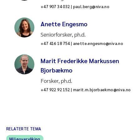
+47 907 34 032 | paul.berg@niva.no
Anette Engesmo
Seniorforsker, ph.d.
+47 416 18 754 | anette.engesmo@niva.no
Marit Frederikke Markussen
Bjorbækmo
Forsker, ph.d.
+47 922 92 152 | marit.m.bjorbaekmo@niva.no
RELATERTE TEMA
Miljøovervåking