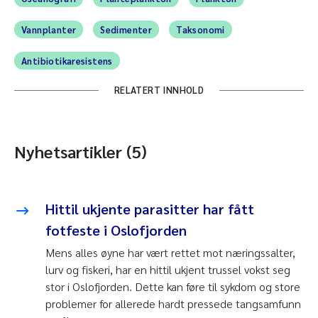
Vannplanter
Sedimenter
Taksonomi
Antibiotikaresistens
RELATERT INNHOLD
Nyhetsartikler (5)
Hittil ukjente parasitter har fått
fotfeste i Oslofjorden
Mens alles øyne har vært rettet mot næringssalter,
lurv og fiskeri, har en hittil ukjent trussel vokst seg
stor i Oslofjorden. Dette kan føre til sykdom og store
problemer for allerede hardt pressede tangsamfunn