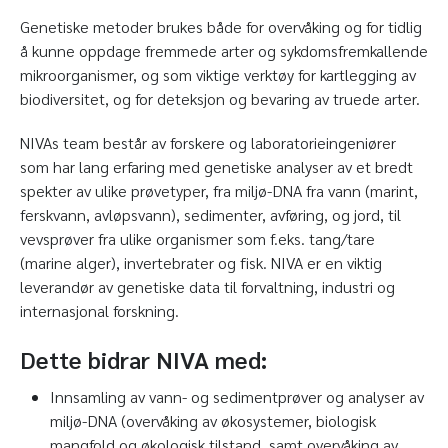
Genetiske metoder brukes både for overvåking og for tidlig
å kunne oppdage fremmede arter og sykdomsfremkallende
mikroorganismer, og som viktige verktøy for kartlegging av
biodiversitet, og for deteksjon og bevaring av truede arter.
NIVAs team består av forskere og laboratorieingeniører
som har lang erfaring med genetiske analyser av et bredt
spekter av ulike prøvetyper, fra miljø-DNA fra vann (marint,
ferskvann, avløpsvann), sedimenter, avføring, og jord, til
vevsprøver fra ulike organismer som f.eks. tang/tare
(marine alger), invertebrater og fisk. NIVA er en viktig
leverandør av genetiske data til forvaltning, industri og
internasjonal forskning.
Dette bidrar NIVA med:
Innsamling av vann- og sedimentprøver og analyser av
miljø-DNA (overvåking av økosystemer, biologisk
mangfold og økologisk tilstand, samt overvåking av