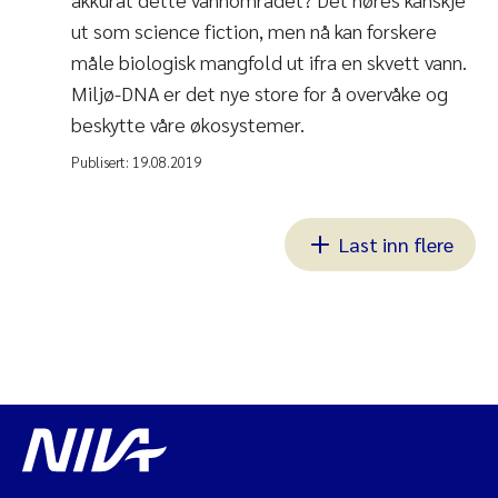
ut som science fiction, men nå kan forskere
måle biologisk mangfold ut ifra en skvett vann.
Miljø-DNA er det nye store for å overvåke og
beskytte våre økosystemer.
Publisert:
19.08.2019
Last inn flere