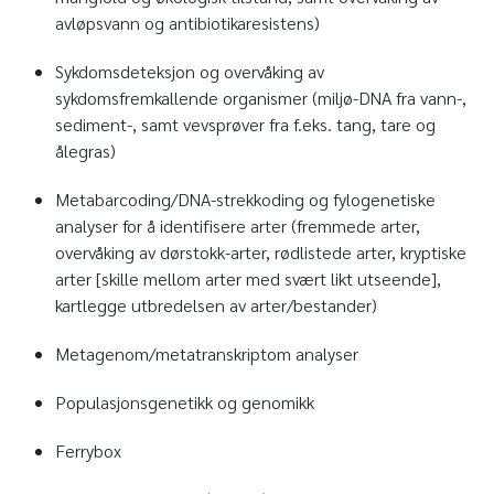
avløpsvann og antibiotikaresistens)
Sykdomsdeteksjon og overvåking av
sykdomsfremkallende organismer (miljø-DNA fra vann-,
sediment-, samt vevsprøver fra f.eks. tang, tare og
ålegras)
Metabarcoding/DNA-strekkoding og fylogenetiske
analyser for å identifisere arter (fremmede arter,
overvåking av dørstokk-arter, rødlistede arter, kryptiske
arter [skille mellom arter med svært likt utseende],
kartlegge utbredelsen av arter/bestander)
Metagenom/metatranskriptom analyser
Populasjonsgenetikk og genomikk
Ferrybox