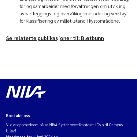
for og samarbeider med forvaltningen om utvikling
av kartleggings- og overvåkingsmetoder og verktøy
for klassifisering av miljøtilstand i kystområdene.
Se relaterte publikasjoner til: Bløtbunn
Kontakt oss
Vi gjør oppmerksom på at NIVA flytter hovedkontoret i Oslo til Campus
Ullevål.
Ny adresse fra 1. juni 2026 er: