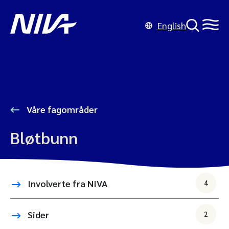
English
Våre fagområder
Bløtbunn
Involverte fra NIVA
4
Sider
2