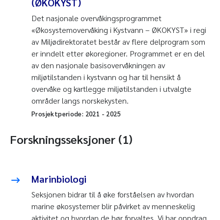
(ØKOKYST)
Det nasjonale overvåkingsprogrammet
«Økosystemovervåking i Kystvann – ØKOKYST» i regi
av Miljødirektoratet består av flere delprogram som
er inndelt etter økoregioner. Programmet er en del
av den nasjonale basisovervåkningen av
miljøtilstanden i kystvann og har til hensikt å
overvåke og kartlegge miljøtilstanden i utvalgte
områder langs norskekysten.
Prosjektperiode:
2021
-
2025
Forskningsseksjoner (1)
Marinbiologi
Seksjonen bidrar til å øke forståelsen av hvordan
marine økosystemer blir påvirket av menneskelig
aktivitet og hvordan de bør forvaltes. Vi har oppdrag