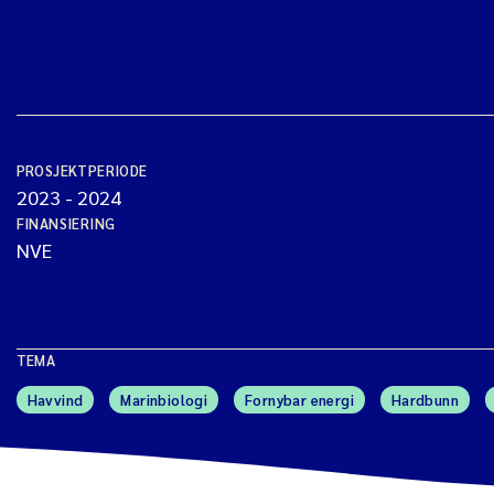
PROSJEKTPERIODE
2023
-
2024
FINANSIERING
NVE
TEMA
Havvind
Marinbiologi
Fornybar energi
Hardbunn