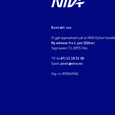
Kontakt oss
Vi gjør oppmerksom på at NIVA flytter hovedko
Ny adresse fra 1. juni 2026 er:
Sognsveien 72, 0855 Oslo.
Tlf:
(+47) 22 18 51 00
Epost:
post@niva.no
Org. nr: 855869942