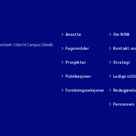
Ansatte
Om NIVA
ntoret i Oslo til Campus Ullevål.
Fagområder
Kontakt os
Prosjekter
Strategi
Publikasjoner
Ledige still
Forskningsseksjoner
Redegjørel
Personvern