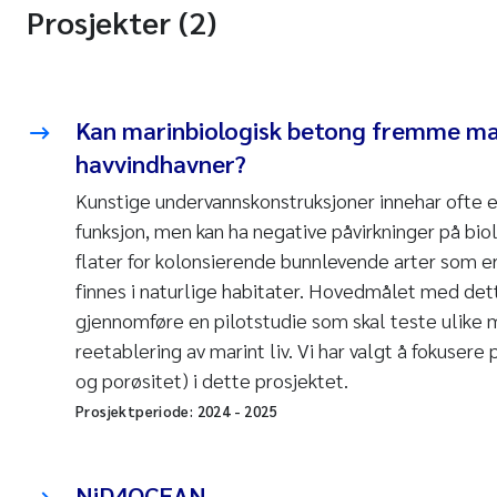
Prosjekter (2)
Kan marinbiologisk betong fremme mari
havvindhavner?
Kunstige undervannskonstruksjoner innehar ofte 
funksjon, men kan ha negative påvirkninger på bio
flater for kolonsierende bunnlevende arter som e
finnes i naturlige habitater. Hovedmålet med dett
gjennomføre en pilotstudie som skal teste ulike m
reetablering av marint liv. Vi har valgt å fokusere
og porøsitet) i dette prosjektet.
Prosjektperiode:
2024
-
2025
NiD4OCEAN