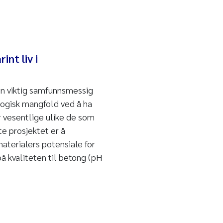
nt liv i
en viktig samfunnsmessig
logisk mangfold ved å ha
r vesentlige ulike de som
e prosjektet er å
aterialers potensiale for
 på kvaliteten til betong (pH