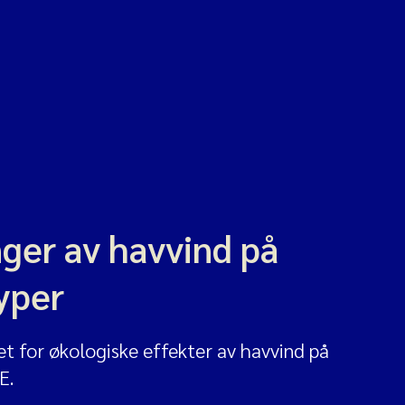
nger av havvind på
yper
et for økologiske effekter av havvind på
E.