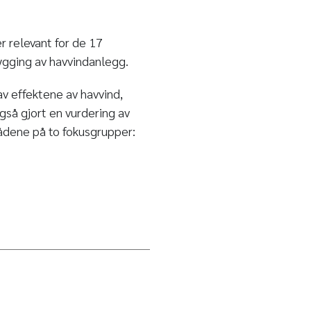
 relevant for de 17
ygging av havvindanlegg.
v effektene av havvind,
gså gjort en vurdering av
rådene på to fokusgrupper: