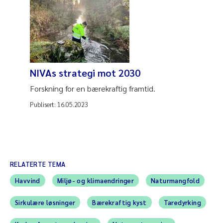
NIVAs strategi mot 2030
Forskning for en bærekraftig framtid.
Publisert:
16.05.2023
RELATERTE TEMA
Havvind
Miljø- og klimaendringer
Naturmangfold
Sirkulære løsninger
Bærekraftig kyst
Taredyrking