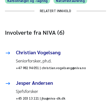
Karbonfangst og -lagring
Naturrestaurering
RELATERT INNHOLD
Involverte fra NIVA (6)
Christian Vogelsang
Seniorforsker, ph.d.
+47 982 94 051 | christian.vogelsang@niva.no
Jesper Andersen
Sjefsforsker
+45 203 13 221 | jha@niva-dk.dk