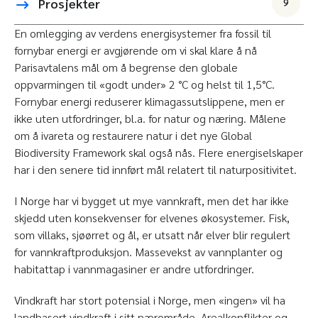
Prosjekter
9
En omlegging av verdens energisystemer fra fossil til
fornybar energi er avgjørende om vi skal klare å nå
Parisavtalens mål om å begrense den globale
oppvarmingen til «godt under» 2 °C og helst til 1,5°C.
Fornybar energi reduserer klimagassutslippene, men er
ikke uten utfordringer, bl.a. for natur og næring. Målene
om å ivareta og restaurere natur i det nye Global
Biodiversity Framework skal også nås. Flere energiselskaper
har i den senere tid innført mål relatert til naturpositivitet.
I Norge har vi bygget ut mye vannkraft, men det har ikke
skjedd uten konsekvenser for elvenes økosystemer. Fisk,
som villaks, sjøørret og ål, er utsatt når elver blir regulert
for vannkraftproduksjon. Massevekst av vannplanter og
habitattap i vannmagasiner er andre utfordringer.
Vindkraft har stort potensial i Norge, men «ingen» vil ha
landbasert vindkraft i sitt nærområde. Arealkonflikter og