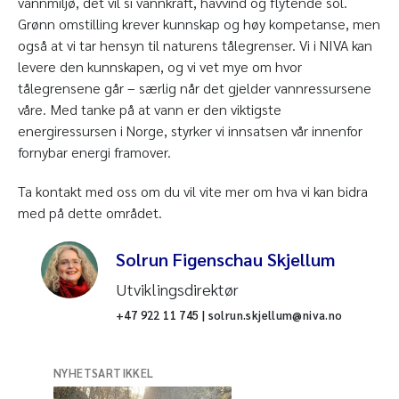
vannmiljø, det vil si vannkraft, havvind og flytende sol.
Grønn omstilling krever kunnskap og høy kompetanse, men
også at vi tar hensyn til naturens tålegrenser. Vi i NIVA kan
levere den kunnskapen, og vi vet mye om hvor
tålegrensene går – særlig når det gjelder vannressursene
våre. Med tanke på at vann er den viktigste
energiressursen i Norge, styrker vi innsatsen vår innenfor
fornybar energi framover.
Ta kontakt med oss om du vil vite mer om hva vi kan bidra
med på dette området.
Solrun Figenschau Skjellum
Utviklingsdirektør
+47 922 11 745 | solrun.skjellum@niva.no
NYHETSARTIKKEL