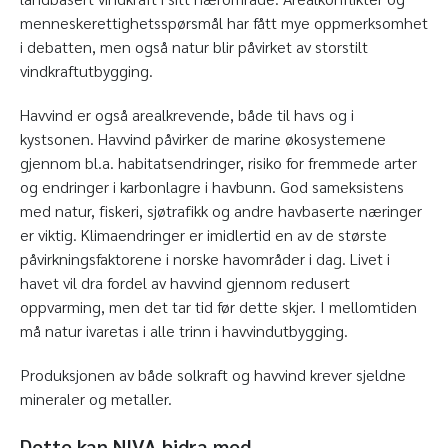
menneskerettighetsspørsmål har fått mye oppmerksomhet
i debatten, men også natur blir påvirket av storstilt
vindkraftutbygging.
Havvind er også arealkrevende, både til havs og i
kystsonen. Havvind påvirker de marine økosystemene
gjennom bl.a. habitatsendringer, risiko for fremmede arter
og endringer i karbonlagre i havbunn. God sameksistens
med natur, fiskeri, sjøtrafikk og andre havbaserte næringer
er viktig. Klimaendringer er imidlertid en av de største
påvirkningsfaktorene i norske havområder i dag. Livet i
havet vil dra fordel av havvind gjennom redusert
oppvarming, men det tar tid før dette skjer. I mellomtiden
må natur ivaretas i alle trinn i havvindutbygging.
Produksjonen av både solkraft og havvind krever sjeldne
mineraler og metaller.
Dette kan NIVA bidra med