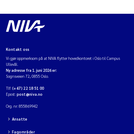
Kontakt oss
Vi gjør oppmerksom på at NIVA flytter hovedkontoret i Oslo til Campus
Ullevål.
Ny adresse fra 1. juni 2026 er:
Sognsveien 72, 0855 Oslo.
Tlf:
(+47) 22 18 51 00
Epost:
post@niva.no
Org. nr: 855869942
Ansatte
Fagområder