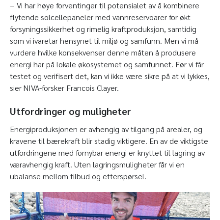
− Vi har høye forventinger til potensialet av å kombinere
flytende solcellepaneler med vannreservoarer for økt
forsyningssikkerhet og rimelig kraftproduksjon, samtidig
som vi ivaretar hensynet til miljø og samfunn. Men vi må
vurdere hvilke konsekvenser denne måten å produsere
energi har på lokale økosystemet og samfunnet. Før vi får
testet og verifisert det, kan vi ikke være sikre på at vi lykkes,
sier NIVA-forsker Francois Clayer.
Utfordringer og muligheter
Energiproduksjonen er avhengig av tilgang på arealer, og
kravene til bærekraft blir stadig viktigere. En av de viktigste
utfordringene med fornybar energi er knyttet til lagring av
væravhengig kraft. Uten lagringsmuligheter får vi en
ubalanse mellom tilbud og etterspørsel.