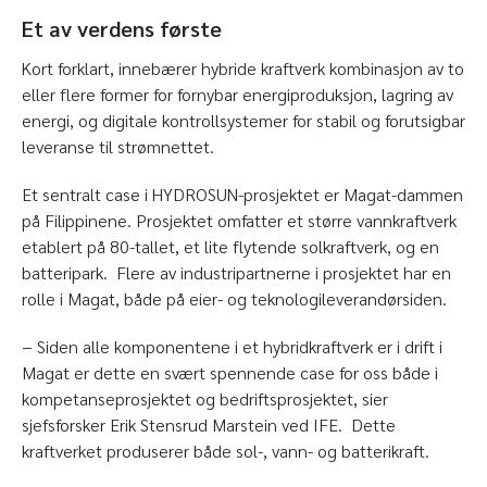
Et av verdens første
Kort forklart, innebærer hybride kraftverk kombinasjon av to
eller flere former for fornybar energiproduksjon, lagring av
energi, og digitale kontrollsystemer for stabil og forutsigbar
leveranse til strømnettet.
Et sentralt case i HYDROSUN-prosjektet er Magat-dammen
på Filippinene. Prosjektet omfatter et større vannkraftverk
etablert på 80-tallet, et lite flytende solkraftverk, og en
batteripark. Flere av industripartnerne i prosjektet har en
rolle i Magat, både på eier- og teknologileverandørsiden.
− Siden alle komponentene i et hybridkraftverk er i drift i
Grønn
Magat er dette en svært spennende case for oss både i
plattform
kompetanseprosjektet og bedriftsprosjektet, sier
sjefsforsker Erik Stensrud Marstein ved IFE. Dette
kraftverket produserer både sol-, vann- og batterikraft.