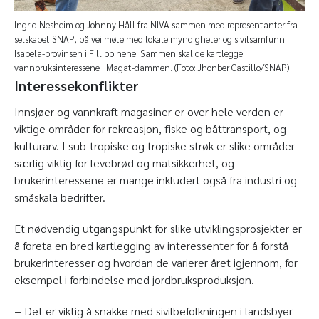
Ingrid Nesheim og Johnny Håll fra NIVA sammen med representanter fra
selskapet SNAP, på vei møte med lokale myndigheter og sivilsamfunn i
Isabela-provinsen i Fillippinene. Sammen skal de kartlegge
vannbruksinteressene i Magat-dammen. (Foto: Jhonber Castillo/SNAP)
Interessekonflikter
Innsjøer og vannkraft magasiner er over hele verden er
viktige områder for rekreasjon, fiske og båttransport, og
kulturarv. I sub-tropiske og tropiske strøk er slike områder
særlig viktig for levebrød og matsikkerhet, og
brukerinteressene er mange inkludert også fra industri og
småskala bedrifter.
Et nødvendig utgangspunkt for slike utviklingsprosjekter er
å foreta en bred kartlegging av interessenter for å forstå
brukerinteresser og hvordan de varierer året igjennom, for
eksempel i forbindelse med jordbruksproduksjon.
− Det er viktig å snakke med sivilbefolkningen i landsbyer