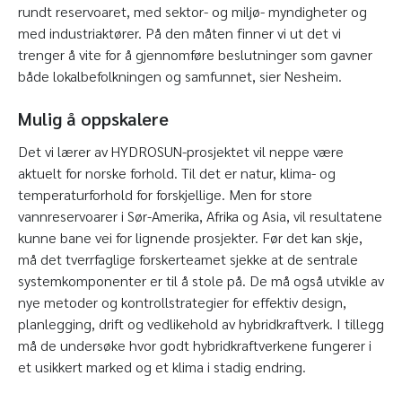
rundt reservoaret, med sektor- og miljø- myndigheter og
med industriaktører. På den måten finner vi ut det vi
trenger å vite for å gjennomføre beslutninger som gavner
både lokalbefolkningen og samfunnet, sier Nesheim.
Mulig å oppskalere
Det vi lærer av HYDROSUN-prosjektet vil neppe være
aktuelt for norske forhold. Til det er natur, klima- og
temperaturforhold for forskjellige. Men for store
vannreservoarer i Sør-Amerika, Afrika og Asia, vil resultatene
kunne bane vei for lignende prosjekter. Før det kan skje,
må det
tverrfaglige forskerteamet sjekke at de sentrale
systemkomponenter er til å stole på. De må også utvikle av
nye metoder og kontrollstrategier for effektiv design,
planlegging, drift og vedlikehold av hybridkraftverk. I tillegg
må de undersøke hvor godt hybridkraftverkene fungerer i
et usikkert marked og et klima i stadig endring.