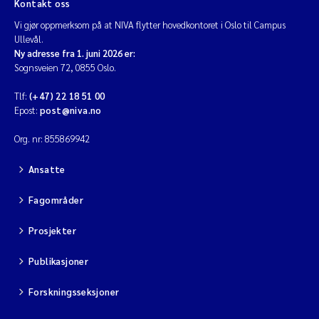
Kontakt oss
Vi gjør oppmerksom på at NIVA flytter hovedkontoret i Oslo til Campus
Ullevål.
Ny adresse fra 1. juni 2026 er:
Sognsveien 72, 0855 Oslo.
Tlf:
(+47) 22 18 51 00
Epost:
post@niva.no
Org. nr: 855869942
Ansatte
Fagområder
Prosjekter
Publikasjoner
Forskningsseksjoner