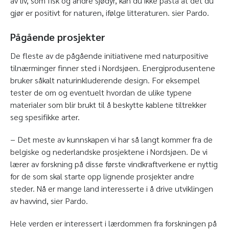
av liv, som fisk og andre sjødyr, kan du ikke påstå at det du
gjør er positivt for naturen, ifølge litteraturen. sier Pardo.
Pågående prosjekter
De fleste av de pågående initiativene med naturpositive
tilnærminger finner sted i Nordsjøen. Energiprodusentene
bruker såkalt naturinkluderende design. For eksempel
tester de om og eventuelt hvordan de ulike typene
materialer som blir brukt til å beskytte kablene tiltrekker
seg spesifikke arter.
− Det meste av kunnskapen vi har så langt kommer fra de
belgiske og nederlandske prosjektene i Nordsjøen. De vi
lærer av forskning på disse første vindkraftverkene er nyttig
for de som skal starte opp lignende prosjekter andre
steder. Nå er mange land interesserte i å drive utviklingen
av havvind, sier Pardo.
Hele verden er interessert i lærdommen fra forskningen på