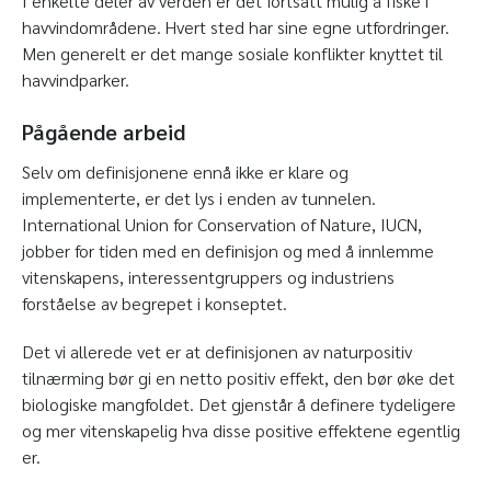
I enkelte deler av verden er det fortsatt mulig å fiske i
havvindområdene. Hvert sted har sine egne utfordringer.
Men generelt er det mange sosiale konflikter knyttet til
havvindparker.
Pågående arbeid
Selv om definisjonene ennå ikke er klare og
implementerte, er det lys i enden av tunnelen.
International Union for Conservation of Nature, IUCN,
jobber for tiden med en definisjon og med å innlemme
vitenskapens, interessentgruppers og industriens
forståelse av begrepet i konseptet.
Det vi allerede vet er at definisjonen av naturpositiv
tilnærming bør gi en netto positiv effekt, den bør øke det
biologiske mangfoldet. Det gjenstår å definere tydeligere
og mer vitenskapelig hva disse positive effektene egentlig
er.