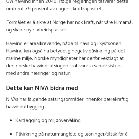
GW havvind innen 2040. Ifølge regjeringen tilsvarer dette
omtrent 75 prosent av dagens kraftkapasitet.
Formålet er å sikre at Norge har nok kraft, når våre klimamål
og skape nye arbeidsplasser.
Havvind er arealkrevende, både til havs og i kystsonen.
Havvind kan også ha betydelig negativ påvirkning på det
marine miljø. Norske myndigheter har derfor vektlagt at
den norske havvindsatsingen skal ivareta sameksistens
med andre næringer og natur.
Dette kan NIVA bidra med
NIVAs har følgende satsingsområder innenfor bærekraftig
havvindutbygging.
Kartlegging og miljøovervåking
Påvirkning på naturmangfold og løsninger/tiltak for å