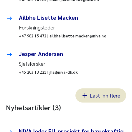
Ailbhe Lisette Macken
Forskningsleder
+47 982 15 472 | ailbhe.lisette.macken@niva.no
Jesper Andersen
Sjefsforsker
+45 203 13 221 | jha@niva-dk.dk
Last inn flere
Nyhetsartikler (3)
NIVA leder EU-prosjekt for bærekraftig