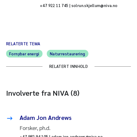
+47 922 11 745 | solrun.skjellum@niva.no
RELATERTE TEMA
Fornybar energi
Naturrestaurering
RELATERT INNHOLD
Involverte fra NIVA (8)
Adam Jon Andrews
Forsker, ph.d.
+47 982 94 105 | adam.jon.andrews@niva.no