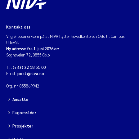
Kontakt oss
Vi gjør oppmerksom på at NIVA flytter hovedkontoret i Oslo til Campus
Ullevål.
Ny adresse fra 1. juni 2026 er:
Sognsveien 72, 0855 Oslo.
Tlf:
(+47) 22 18 51 00
Epost:
post@niva.no
Org. nr: 855869942
Ansatte
Fagområder
Prosjekter