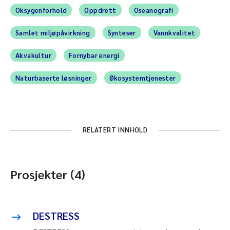
Oksygenforhold
Oppdrett
Oseanografi
Samlet miljøpåvirkning
Synteser
Vannkvalitet
Akvakultur
Fornybar energi
Naturbaserte løsninger
Økosystemtjenester
RELATERT INNHOLD
Prosjekter (4)
DESTRESS