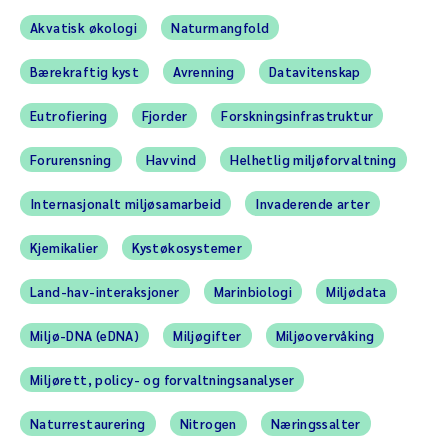
Akvatisk økologi
Naturmangfold
Bærekraftig kyst
Avrenning
Datavitenskap
Eutrofiering
Fjorder
Forskningsinfrastruktur
Forurensning
Havvind
Helhetlig miljøforvaltning
Internasjonalt miljøsamarbeid
Invaderende arter
Kjemikalier
Kystøkosystemer
Land-hav-interaksjoner
Marinbiologi
Miljødata
Miljø-DNA (eDNA)
Miljøgifter
Miljøovervåking
Miljørett, policy- og forvaltningsanalyser
Naturrestaurering
Nitrogen
Næringssalter