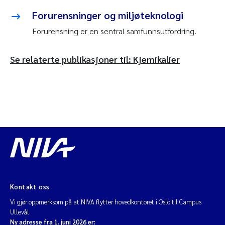
Forurensninger og miljøteknologi
Forurensning er en sentral samfunnsutfordring.
Se relaterte publikasjoner til: Kjemikalier
Kontakt oss
Vi gjør oppmerksom på at NIVA flytter hovedkontoret i Oslo til Campus
Ullevål.
Ny adresse fra 1. juni 2026 er: