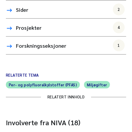
Sider
2
Prosjekter
4
Forskningsseksjoner
1
RELATERTE TEMA
Per- og polyfluoralkylstoffer (PFAS)
Miljøgifter
RELATERT INNHOLD
Involverte fra NIVA (18)