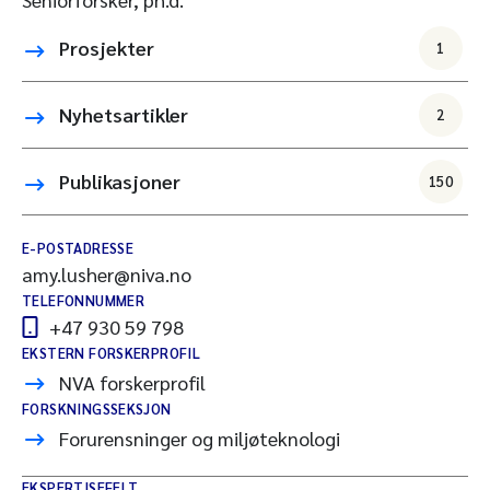
Prosjekter
1
Nyhetsartikler
2
Publikasjoner
150
E-POSTADRESSE
amy.lusher@niva.no
TELEFONNUMMER
+47 930 59 798
EKSTERN FORSKERPROFIL
NVA forskerprofil
FORSKNINGSSEKSJON
Forurensninger og miljøteknologi
EKSPERTISEFELT