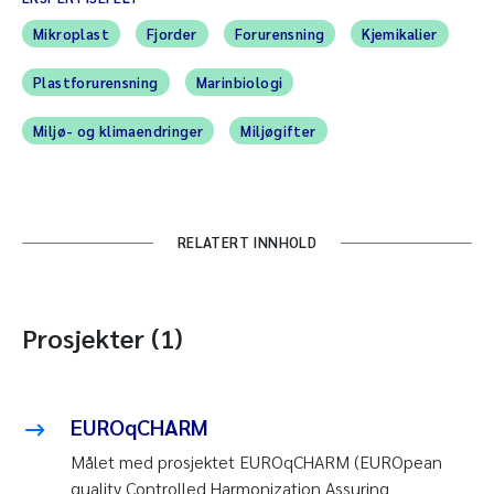
Mikroplast
Fjorder
Forurensning
Kjemikalier
Plastforurensning
Marinbiologi
Miljø- og klimaendringer
Miljøgifter
RELATERT INNHOLD
Prosjekter (1)
EUROqCHARM
Målet med prosjektet EUROqCHARM (EUROpean
quality Controlled Harmonization Assuring