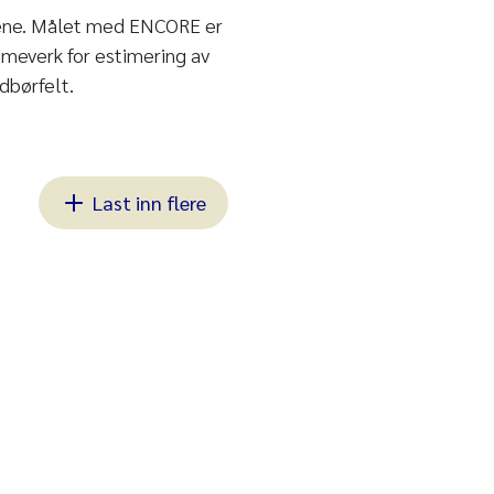
ene. Målet med ENCORE er
meverk for estimering av
dbørfelt.
Last inn flere