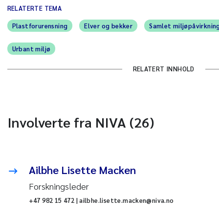
RELATERTE TEMA
Plastforurensning
Elver og bekker
Samlet miljøpåvirknin
Urbant miljø
RELATERT INNHOLD
Involverte fra NIVA (26)
Ailbhe Lisette Macken
Forskningsleder
+47 982 15 472 | ailbhe.lisette.macken@niva.no