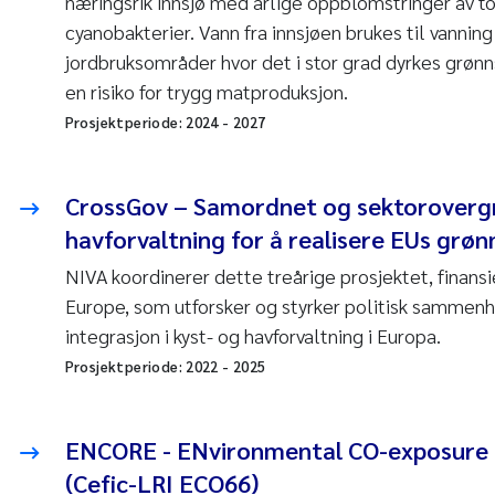
næringsrik innsjø med årlige oppblomstringer av 
cyanobakterier. Vann fra innsjøen brukes til vanni
jordbruksområder hvor det i stor grad dyrkes grønn
en risiko for trygg matproduksjon.
Prosjektperiode:
2024
-
2027
CrossGov – Samordnet og sektoroverg
havforvaltning for å realisere EUs grøn
NIVA koordinerer dette treårige prosjektet, finans
Europe, som utforsker og styrker politisk sammenh
integrasjon i kyst- og havforvaltning i Europa.
Prosjektperiode:
2022
-
2025
ENCORE - ENvironmental CO-exposure a
(Cefic-LRI ECO66)