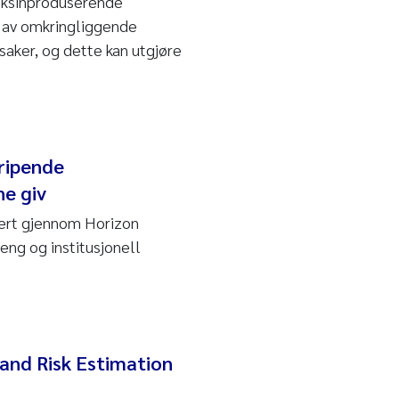
toksinproduserende
ng av omkringliggende
saker, og dette kan utgjøre
ripende
ne giv
iert gjennom Horizon
eng og institusjonell
nd Risk Estimation