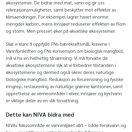
økosystemer. De bidrar med mat, vann og gir oss
rekreasjonsmuligheter, samt beskytter mot effekter av
klimaendringer. For eksempel lagrer havet enorme
mengder karbon, mens innsjøer reduserer effekten av flom
og storm. Men presset øker på akvatiske økosystemer.
Skal vi klare å oppfylle FNs bærekraftsmål, kravene i
Vannforskriften og FNs konvensjon om biologisk mangfold,
må vi ha en helhetlig tilnærming: Vi må forvalte de
akvatiske økosystemene slik at vi forbedrer tilstanden i
økosystemene og dermed også sikrer deres naturlige
biologiske mangfold. Reduksjon av forurensning og fysiske
inngrep, restaurering av naturlige grønne kantsoner, samt
opprettelse av verneområder i elver, innsjøer og kystvann
er viktige deler av en slik forvaltning.
Dette kan NIVA bidra med
NIVAs fokusområde er vannmiljøet vårt – både ferskvann og