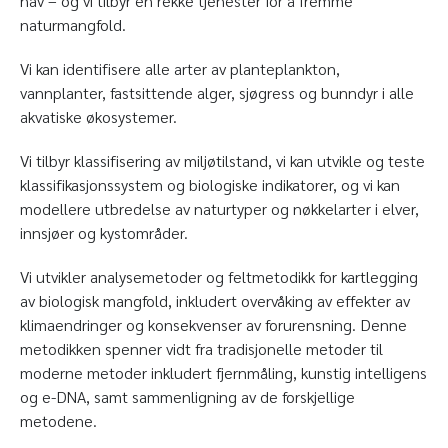
hav – og vi tilbyr en rekke tjenester for å fremme
naturmangfold.
Vi kan identifisere alle arter av planteplankton,
vannplanter, fastsittende alger, sjøgress og bunndyr i alle
akvatiske økosystemer.
Vi tilbyr klassifisering av miljøtilstand, vi kan utvikle og teste
klassifikasjonssystem og biologiske indikatorer, og vi kan
modellere utbredelse av naturtyper og nøkkelarter i elver,
innsjøer og kystområder.
Vi utvikler analysemetoder og feltmetodikk for kartlegging
av biologisk mangfold, inkludert overvåking av effekter av
klimaendringer og konsekvenser av forurensning. Denne
metodikken spenner vidt fra tradisjonelle metoder til
moderne metoder inkludert fjernmåling, kunstig intelligens
og e-DNA, samt sammenligning av de forskjellige
metodene.