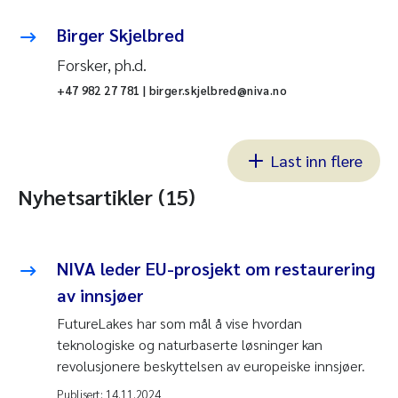
Birger Skjelbred
Forsker, ph.d.
+47 982 27 781 | birger.skjelbred@niva.no
Last inn flere
Nyhetsartikler (15)
NIVA leder EU-prosjekt om restaurering
av innsjøer
FutureLakes har som mål å vise hvordan
teknologiske og naturbaserte løsninger kan
revolusjonere beskyttelsen av europeiske innsjøer.
Publisert:
14.11.2024