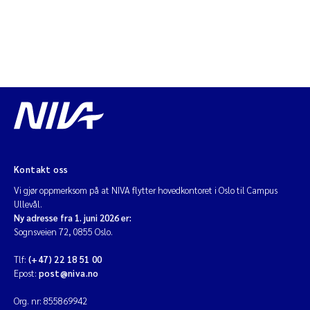
Kontakt oss
Vi gjør oppmerksom på at NIVA flytter hovedkontoret i Oslo til Campus
Ullevål.
Ny adresse fra 1. juni 2026 er:
Sognsveien 72, 0855 Oslo.
Tlf:
(+47) 22 18 51 00
Epost:
post@niva.no
Org. nr: 855869942