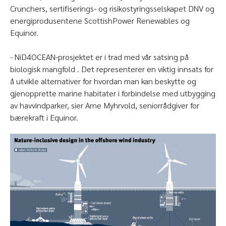
Crunchers, sertifiserings- og risikostyringsselskapet DNV og
energiprodusentene ScottishPower Renewables og
Equinor.
- NiD4OCEAN-prosjektet er i trad med vår satsing på
biologisk mangfold . Det representerer en viktig innsats for
å utvikle alternativer for hvordan man kan beskytte og
gjenopprette marine habitater i forbindelse med utbygging
av havvindparker, sier Arne Myhrvold, seniorrådgiver for
bærekraft i Equinor.