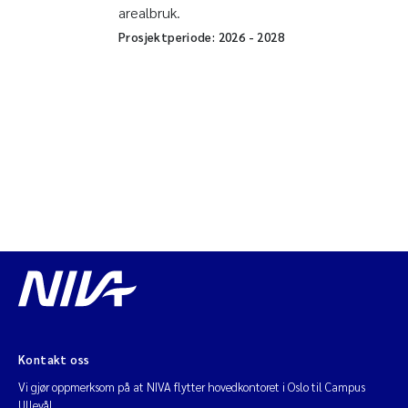
arealbruk.
Prosjektperiode:
2026
-
2028
Kontakt oss
Vi gjør oppmerksom på at NIVA flytter hovedkontoret i Oslo til Campus
Ullevål.