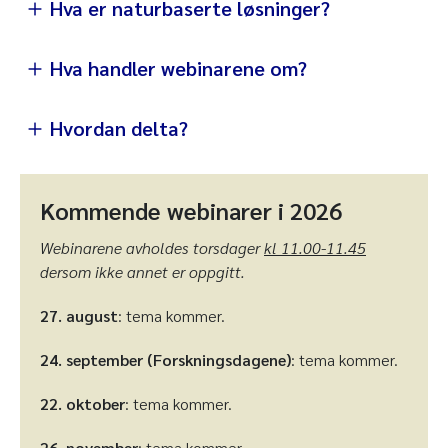
Hva er naturbaserte løsninger?
Hva handler webinarene om?
Hvordan delta?
Kommende webinarer i 2026
Webinarene avholdes torsdager
kl 11.00-11.45
dersom ikke annet er oppgitt.
27. august
: tema kommer.
opptak av webinarene på denne nettsiden
24. september (Forskningsdagene)
: tema kommer.
underveis i serien her
22. oktober
: tema kommer.
26. november
: tema kommer.