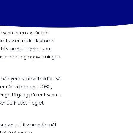
kvann er en av vår tids
ket av en rekke faktorer.
tilsvarende tørke, som
vannsiden, og oppvarmingen
 på byenes infrastruktur. Så
er når vi toppen i 2080,
enge tilgang på rent vann. I
sende industri og et
ssursene. Tilsvarende mål
U nivå gjennom