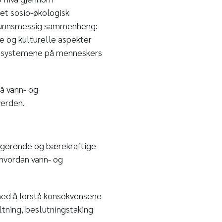
 et sosio-økologisk
mfunnsmessig sammenheng:
e og kulturelle aspekter
kosystemene på menneskers
på vann- og
verden.
ungerende og bærekraftige
 hvordan vann- og
med å forstå konsekvensene
ltning, beslutningstaking