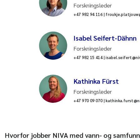
Forskningsleder
+47 982 94 116 | froukje.platjouw
Isabel Seifert-Dähnn
Forskningsleder
+47 982 15 414 | isabel.seifert@ni
Kathinka Fürst
Forskningsleder
+47 970 09 070 | kathinka.furst@n
Hvorfor jobber NIVA med vann- og samfunn