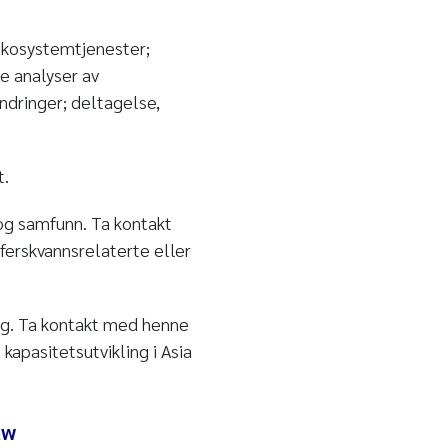
økosystemtjenester;
ke analyser av
ndringer; deltagelse,
t.
og samfunn. Ta kontakt
 ferskvannsrelaterte eller
ing. Ta kontakt med henne
kapasitetsutvikling i Asia
uw