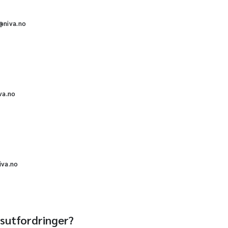
@niva.no
va.no
iva.no
sutfordringer?