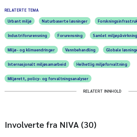
RELATERTE TEMA
Urbant miljø
Naturbaserte løsninger
Forskningsinfrastru
Industriforurensning
Forurensning
Samlet miljøpåvirknin
Miljø- og klimaendringer
Vannbehandling
Globale løsning
Internasjonalt miljøsamarbeid
Helhetlig miljøforvaltning
Miljørett, policy- og forvaltningsanalyser
RELATERT INNHOLD
Involverte fra NIVA (30)