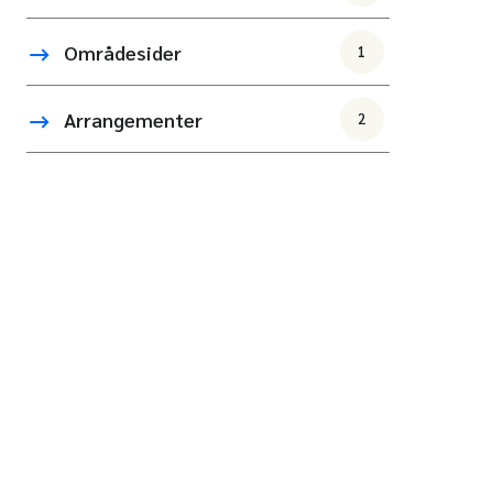
Områdesider
1
Arrangementer
2