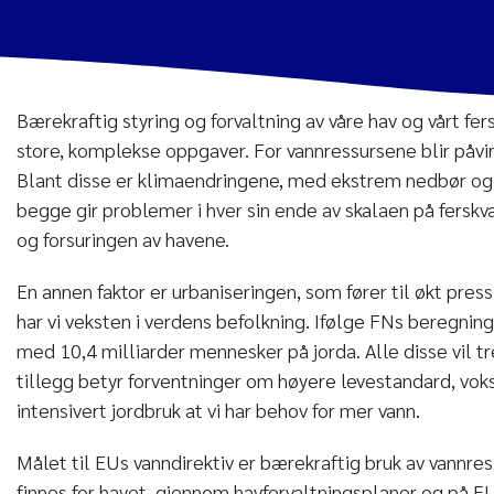
Bærekraftig styring og forvaltning av våre hav og vårt fers
store, komplekse oppgaver. For vannressursene blir påvir
Blant disse er klimaendringene, med ekstrem nedbør og 
begge gir problemer i hver sin ende av skalaen på fersk
og forsuringen av havene.
En annen faktor er urbaniseringen, som fører til økt press
har vi veksten i verdens befolkning. Ifølge FNs beregning
med 10,4 milliarder mennesker på jorda. Alle disse vil tr
tillegg betyr forventninger om høyere levestandard, vok
intensivert jordbruk at vi har behov for mer vann.
Målet til EUs vanndirektiv er bærekraftig bruk av vannre
finnes for havet, gjennom havforvaltningsplaner og på E