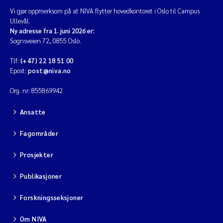
Vi gjør oppmerksom på at NIVA flytter hovedkontoret i Oslo til Campus
Ullevål.
Ny adresse fra 1. juni 2026 er:
Sognsveien 72, 0855 Oslo.
Tlf:
(+47) 22 18 51 00
Epost:
post@niva.no
Org. nr: 855869942
Ansatte
Fagområder
Prosjekter
Publikasjoner
Forskningsseksjoner
Om NIVA