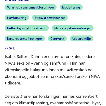
Vann- og samfunnsutfordringer
Modellering
Havforsuring
Økosystemtjenester
Helhetlig miljøforvaltning
Miljø- og klimaendringer
Naturbaserte løsninger
Overvann
Urbant miljø
PROFIL
Isabel Seifert-Dähnn er en av to forskningsledere i
NIVAs seksjon «Vann og samfunn». Hun har
vitenskapelig bakgrunn innen miljøvitenskap og
økonomi og jobbet som forsker/seniorforsker i NIVA
tidligere.
De siste årene har forskningen hennes konsentrert
seg om klimatilpasning, overvannshåndtering i byer,