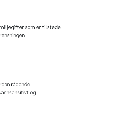
miljøgifter som er tilstede
urensningen
ordan rådende
vannsensitivt og