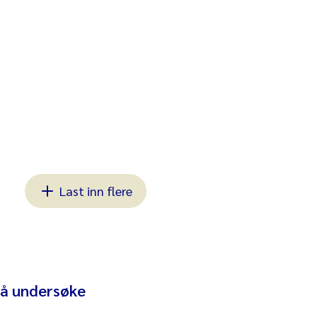
Last inn flere
 å undersøke