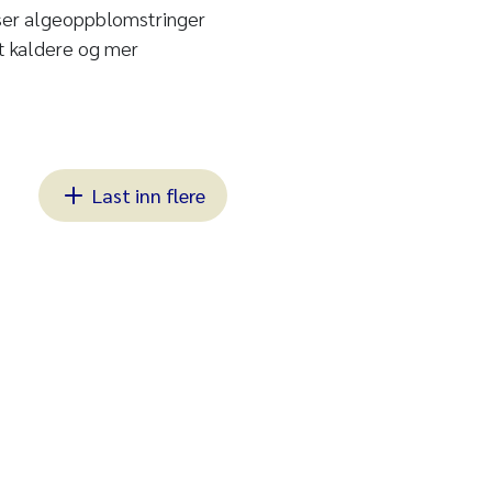
 ser algeoppblomstringer
tt kaldere og mer
Last inn flere