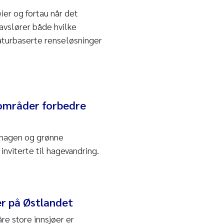
ier og fortau når det
avslører både hvilke
aturbaserte renseløsninger
tområder forbedre
shagen og grønne
inviterte til hagevandring.
er på Østlandet
re store innsjøer er