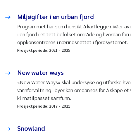
Miljøgifter i en urban fjord
Programmet har som hensikt å kartlegge nivåer av 
i en fjord i et tett befolket område og hvordan for
oppkonsentreres i næringsnettet i fjordsystemet.
Prosjektperiode:
2021
-
2025
New water ways
«New Water Ways» skal undersøke og utforske hv
vannforvaltning i byer kan omdannes for å skape et 
klimatilpasset samfunn.
Prosjektperiode:
2017
-
2021
Snowland