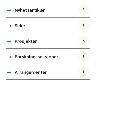
Nyhetsartikler
5
Sider
1
Prosjekter
6
Forskningsseksjoner
1
Arrangementer
1