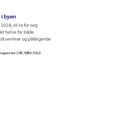
 i byen
024, vil ta for seg
økt helse for både
på seminar og påfølgende
ihagestien 108, 0856 OSLO