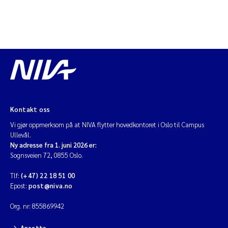
Kontakt oss
Vi gjør oppmerksom på at NIVA flytter hovedkontoret i Oslo til Campus
Ullevål.
Ny adresse fra 1. juni 2026 er:
Sognsveien 72, 0855 Oslo.
Tlf:
(+47) 22 18 51 00
Epost:
post@niva.no
Org. nr: 855869942
Ansatte