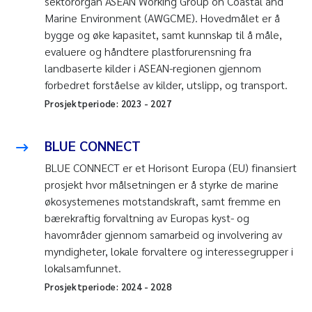
sektororgan ASEAN Working Group on Coastal and
Marine Environment (AWGCME). Hovedmålet er å
bygge og øke kapasitet, samt kunnskap til å måle,
evaluere og håndtere plastforurensning fra
landbaserte kilder i ASEAN-regionen gjennom
forbedret forståelse av kilder, utslipp, og transport.
Prosjektperiode:
2023
-
2027
BLUE CONNECT
BLUE CONNECT er et Horisont Europa (EU) finansiert
prosjekt hvor målsetningen er å styrke de marine
økosystemenes motstandskraft, samt fremme en
bærekraftig forvaltning av Europas kyst- og
havområder gjennom samarbeid og involvering av
myndigheter, lokale forvaltere og interessegrupper i
lokalsamfunnet.
Prosjektperiode:
2024
-
2028