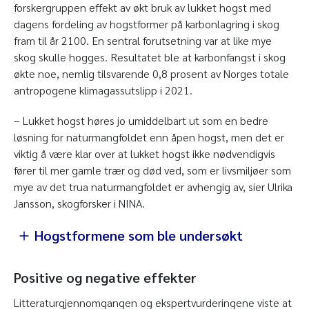
forskergruppen effekt av økt bruk av lukket hogst med
dagens fordeling av hogstformer på karbonlagring i skog
fram til år 2100. En sentral forutsetning var at like mye
skog skulle hogges. Resultatet ble at karbonfangst i skog
økte noe, nemlig tilsvarende 0,8 prosent av Norges totale
antropogene klimagassutslipp i 2021.
– Lukket hogst høres jo umiddelbart ut som en bedre
løsning for naturmangfoldet enn åpen hogst, men det er
viktig å være klar over at lukket hogst ikke nødvendigvis
fører til mer gamle trær og død ved, som er livsmiljøer som
mye av det trua naturmangfoldet er avhengig av, sier Ulrika
Jansson, skogforsker i NINA.
Hogstformene som ble undersøkt
Åpne hogstformer
Positive og negative effekter
Litteraturgjennomgangen og ekspertvurderingene viste at