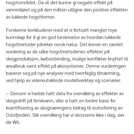
hogstområdet. Da vil det kunne gi negativ effekt på
vannmiljøet og på den måten utligne den positive effekten
av lukkede hogstformer.
Forskerne konkluderer med at vi fortsatt mangler mye
kunnskap for å gi en god beskrivelse av hvordan lukkede
hogstmetoder påvirker norsk natur. Det krever en samlet
vurdering av de ulike hogstmetodenes effekter på
skogproduksjon, karbonbinding, mulige konflikter knyttet til
arealbruk samt effekt på økosystemer. Denne vurderingen
baserer seg på nye analyser med tverrfaglig tilnærming,
ved hjelp av videreutviklede modellverktøy og scenarier.
− Dersom vi hadde hatt data fra overvåking av effekter av
skogsdrift på ferskvann, ville vi hatt en bedre basis for
kvantifisering av skognæringens bidrag til eutrofiering av
Oslofjorden. Slik overvåking har vi dessverre ikke i dag, sier
de Wit.