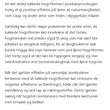
en økt andel lukkede hogstformer i produksjonsskogen
trolig vil gi positive effekter på deler av naturmangfoldet,
som sopp og andre arter som trives i skyggefulle miljøer.
Samtidig kan dette skape problemer for andre arter, da
lukkede hogstformer kan innebære at det totale
Lukkede hogstformer
hogstarealet må utvides også til skog som har vært lite
påvirket av skogbruk tidligere, for at skogbrukerne skal
kunne hugge like mye tømmer som ved åpne hogstformer.
Det betyr også at det kan bli hyppigere inngrep og mer
veiinfrastruktur enn bestandsskogbruk med åpne hogster.
Når det gjelder effekter på vannmiljø, konkluderer
forskerne med at lukkede hogstformer kan redusere de
negative effektene av flatehogst, både når det gjelder
vannføring og ved tap av næringsstoffer. Dette gjelder
særlig når hogsten kombineres med bredere kantsoner
mot innsjøer og bekker.