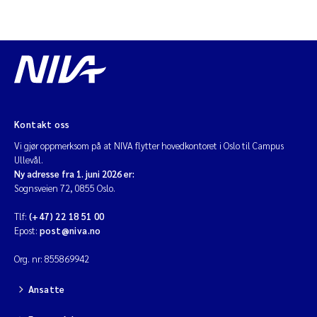
Kontakt oss
Vi gjør oppmerksom på at NIVA flytter hovedkontoret i Oslo til Campus
Ullevål.
Ny adresse fra 1. juni 2026 er:
Sognsveien 72, 0855 Oslo.
Tlf:
(+47) 22 18 51 00
Epost:
post@niva.no
Org. nr: 855869942
Ansatte