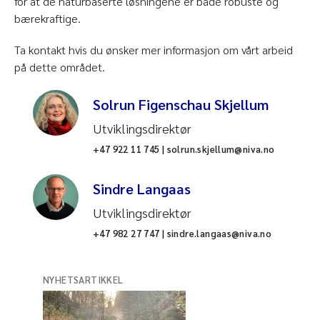
for at de naturbaserte løsningene er både robuste og
bærekraftige.
Ta kontakt hvis du ønsker mer informasjon om vårt arbeid
på dette området.
Solrun Figenschau Skjellum
Utviklingsdirektør
+47 922 11 745 | solrun.skjellum@niva.no
Sindre Langaas
Utviklingsdirektør
+47 982 27 747 | sindre.langaas@niva.no
NYHETSARTIKKEL