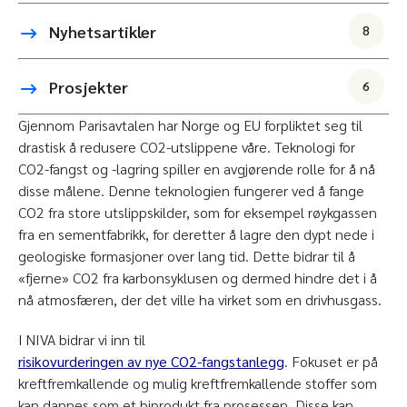
Nyhetsartikler
8
Prosjekter
6
Gjennom Parisavtalen har Norge og EU forpliktet seg til
drastisk å redusere CO2-utslippene våre. Teknologi for
CO2-fangst og -lagring spiller en avgjørende rolle for å nå
disse målene. Denne teknologien fungerer ved å fange
CO2 fra store utslippskilder, som for eksempel røykgassen
fra en sementfabrikk, for deretter å lagre den dypt nede i
geologiske formasjoner over lang tid. Dette bidrar til å
«fjerne» CO2 fra karbonsyklusen og dermed hindre det i å
nå atmosfæren, der det ville ha virket som en drivhusgass.
I NIVA bidrar vi inn til
risikovurderingen av nye CO2-fangstanlegg
. Fokuset er på
kreftfremkallende og mulig kreftfremkallende stoffer som
kan dannes som et biprodukt fra prosessen. Disse kan