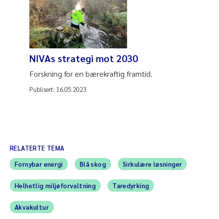
NIVAs strategi mot 2030
Forskning for en bærekraftig framtid.
Publisert:
16.05.2023
RELATERTE TEMA
Fornybar energi
Blå skog
Sirkulære løsninger
Helhetlig miljøforvaltning
Taredyrking
Akvakultur