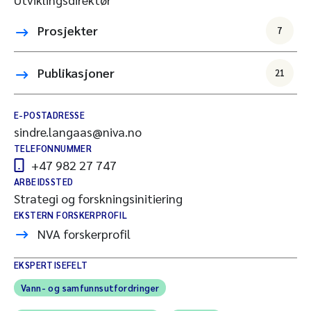
Prosjekter
7
Publikasjoner
21
E-POSTADRESSE
sindre.langaas@niva.no
TELEFONNUMMER
+47 982 27 747
ARBEIDSSTED
Strategi og forskningsinitiering
EKSTERN FORSKERPROFIL
NVA forskerprofil
EKSPERTISEFELT
Vann- og samfunnsutfordringer