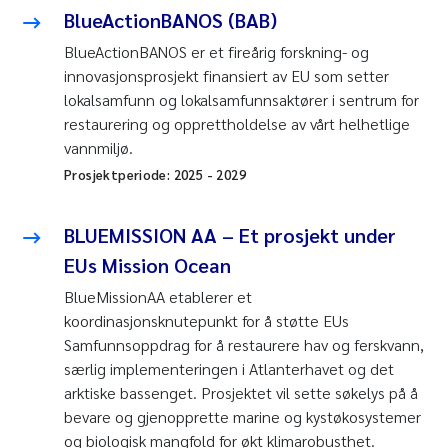
BlueActionBANOS (BAB)
BlueActionBANOS er et fireårig forskning- og
innovasjonsprosjekt finansiert av EU som setter
lokalsamfunn og lokalsamfunnsaktører i sentrum for
restaurering og opprettholdelse av vårt helhetlige
vannmiljø.
Prosjektperiode:
2025
-
2029
BLUEMISSION AA – Et prosjekt under
EUs Mission Ocean
BlueMissionAA etablerer et
koordinasjonsknutepunkt for å støtte EUs
Samfunnsoppdrag for å restaurere hav og ferskvann,
særlig implementeringen i Atlanterhavet og det
arktiske bassenget. Prosjektet vil sette søkelys på å
bevare og gjenopprette marine og kystøkosystemer
og biologisk mangfold for økt klimarobusthet.