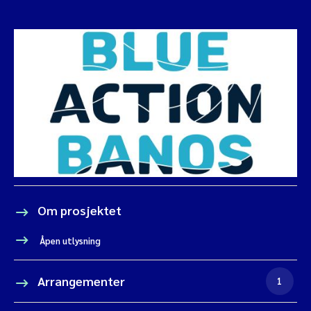
Om prosjektet
Åpen utlysning
Arrangementer
1