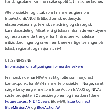
handlingsplaner kan man søke opptil 1,1 millioner kroner.
Alle prosjekter og tiltak som finansieres gjennom
BlueActionBANOS få tilbud om skreddersydd
ekspertveiledning, teknisk veiledning og strategisk
kunnskapsdeling. Målet er å gi lokalsamfunn de verktøyene
og ressursene de trenger for å håndtere komplekse
miljøutfordringer og drive frem bærekraftige løsninger på
lokalt, regionalt og nasjonalt nivå.
UTLYSNINGENE
Informasjon om utlysningen for norske søkere
Fra norsk side har NIVA en viktig rolle som nasjonalt
kontaktpunkt for BAB-finansierte prosjekter i Norge, samt
sørge for synergier mellom Blue Action BANOS og NIVAs
søsterprosjekter i Østersjøregionen og i nordområdene:
FutureLakes
,
NID4Ocean
, Blue4All,
Blue Connect
,
BlueMissionAA
og
BlueActionAA
.