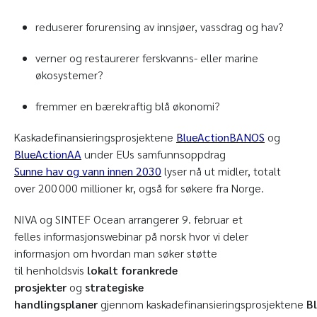
reduserer forurensing av innsjøer, vassdrag og hav?
verner og restaurerer ferskvanns- eller marine
økosystemer?
fremmer en bærekraftig blå økonomi?
Kaskadefinansieringsprosjektene
BlueActionBANOS
og
BlueActionAA
under EUs samfunnsoppdrag
Sunne hav og vann innen 2030
lyser nå ut midler, totalt
over 200 000 millioner kr, også for søkere fra Norge.
NIVA og SINTEF Ocean arrangerer 9. februar et
felles informasjonswebinar på norsk hvor vi deler
informasjon om hvordan man søker støtte
til henholdsvis
lokalt forankrede
prosjekter
og
strategiske
handlingsplaner
gjennom kaskadefinansieringsprosjektene
Bl