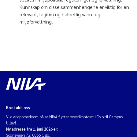
Kunnskap om disse sammenhengene er viktig for en
relevant, legitim og helhetlig vann- og
miljøforvaltning.
Kontakt oss
Vi gjør oppmerksom på at NIVA flytter hovedkontoret i Oslo til Campus
Ullevål.
Ny adresse fra 1. juni 2026 er:
Sognsveien 72, 0855 Oslo.