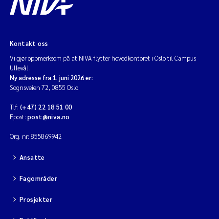
Kontakt oss
Vi gjør oppmerksom på at NIVA flytter hovedkontoret i Oslo til Campus
Ullevål.
Ny adresse fra 1. juni 2026 er:
Sognsveien 72, 0855 Oslo.
Tlf:
(+47) 22 18 51 00
Epost:
post@niva.no
Org. nr: 855869942
Ansatte
Fagområder
Prosjekter