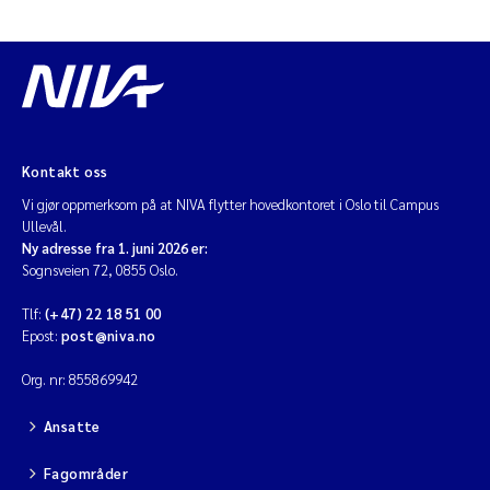
Kontakt oss
Vi gjør oppmerksom på at NIVA flytter hovedkontoret i Oslo til Campus
Ullevål.
Ny adresse fra 1. juni 2026 er:
Sognsveien 72, 0855 Oslo.
Tlf:
(+47) 22 18 51 00
Epost:
post@niva.no
Org. nr: 855869942
Ansatte
Fagområder