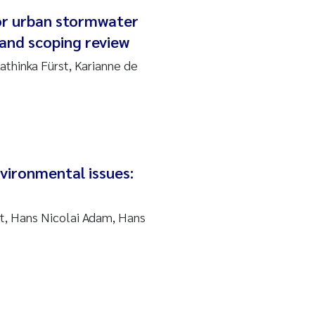
for urban stormwater
nd scoping review
athinka Fürst, Karianne de
vironmental issues:
t, Hans Nicolai Adam, Hans