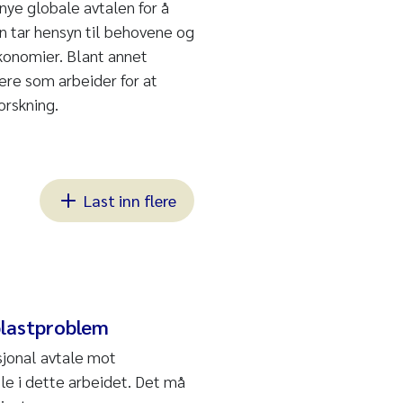
nye globale avtalen for å
en tar hensyn til behovene og
konomier. Blant annet
kere som arbeider for at
orskning.
Last inn flere
 plastproblem
sjonal avtale mot
lle i dette arbeidet. Det må