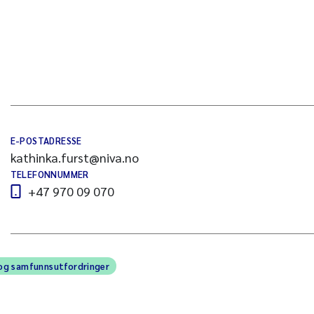
E-POSTADRESSE
kathinka.furst@niva.no
TELEFONNUMMER
+47 970 09 070
og samfunnsutfordringer