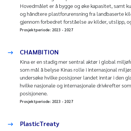
Hovedmålet er å bygge og øke kapasitet, samt kun
og håndtere plastforurensning fra landbaserte ki
gjennom forbedret forståelse av kilder, utslipp, o
Prosjektperiode:
2023
-
2027
CHAMBITION
Kina er en stadig mer sentral aktør i global milj
som mål å belyse Kinas rolle i internasjonal mil
undersøke hvilke posisjoner landet inntar i den gl
hvilke nasjonale og internasjonale drivkrefter som 
posisjonene.
Prosjektperiode:
2023
-
2027
PlasticTreaty