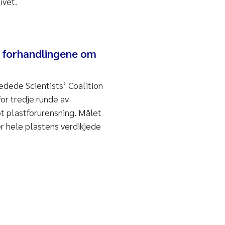
ivet.
 i forhandlingene om
dede Scientists’ Coalition
for tredje runde av
t plastforurensning. Målet
er hele plastens verdikjede