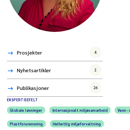
Prosjekter
4
Nyhetsartikler
2
Publikasjoner
26
EKSPERTISEFELT
Globale løsninger
Internasjonalt miljøsamarbeid
Vann- 
Plastforurensning
Helhetlig miljøforvaltning