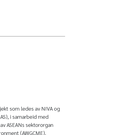
jekt som ledes av NIVA og
EAS), i samarbeid med
e av ASEANs sektororgan
vironment (AWGCME).