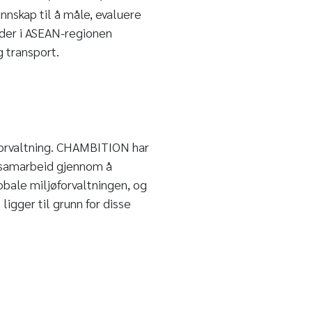
nskap til å måle, evaluere
lder i ASEAN-regionen
g transport.
øforvaltning. CHAMBITION har
jøsamarbeid gjennom å
obale miljøforvaltningen, og
ligger til grunn for disse